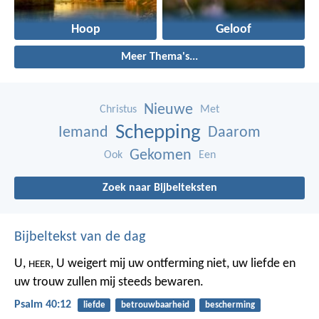
Hoop
Geloof
Meer Thema's...
Nieuwe
Christus
Met
Schepping
Iemand
Daarom
Gekomen
Ook
Een
Zoek naar Bijbelteksten
Bijbeltekst van de dag
U,
,
U weigert mij uw ontferming niet,
uw liefde en
HEER
uw trouw
zullen mij steeds bewaren.
Psalm 40:12
liefde
betrouwbaarheid
bescherming