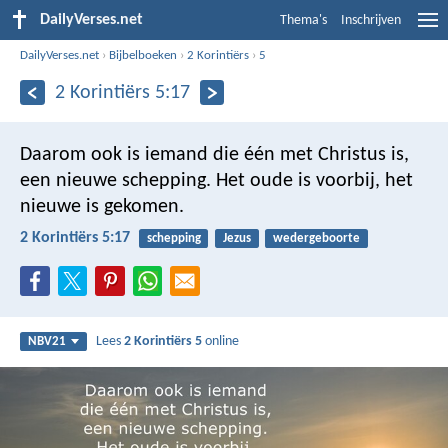
DailyVerses.net
Thema's
Inschrijven
DailyVerses.net
›
Bijbelboeken
›
2 Korintiërs
›
5
2 Korintiërs 5:17
Daarom ook is iemand die één met Christus is,
een nieuwe schepping. Het oude is voorbij, het
nieuwe is gekomen.
2 Korintiërs 5:17
schepping
Jezus
wedergeboorte
Lees
2 Korintiërs 5
online
NBV21