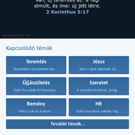
Kapcsolódó témák
Teremtés
Jézus
Kezdetben teremtette Isten a...
Jézus rájuk tekintett, és...
Újjászületés
Szeretet
Ezért ha valaki Krisztusban...
A szeretet türelmes, jóságos...
Remény
Hit
Mert csak én tudom...
Ezért mondom nektek: higgyétek...
További témák...