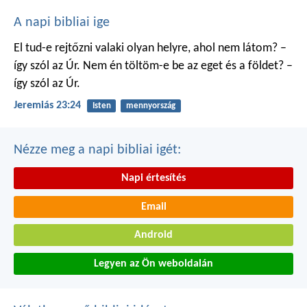
A napi bibliai ige
El tud-e rejtőzni valaki
olyan helyre, ahol nem látom?
–
így szól az Úr.
Nem én töltöm-e be
az eget és a földet?
–
így szól az Úr.
Jeremiás 23:24
Isten
mennyország
Nézze meg a napi bibliai igét:
Napi értesítés
Email
Android
Legyen az Ön weboldalán