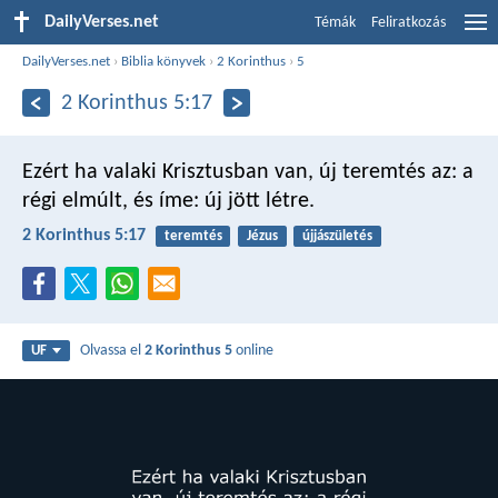
DailyVerses.net
Témák
Feliratkozás
DailyVerses.net
›
Biblia könyvek
›
2 Korinthus
›
5
2 Korinthus 5:17
Ezért ha valaki Krisztusban van, új teremtés az: a
régi elmúlt, és íme: új jött létre.
2 Korinthus 5:17
teremtés
Jézus
újjászületés
Olvassa el
2 Korinthus 5
online
UF