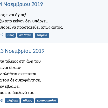
14 Νοεμβρίου 2019
ος είναι άγιος!
ξω από κείνον δεν υπάρχει.
μπορεί να προστατεύει όπως αυτός.
:2
Θεός
αγιότητα
λατρεία
13 Νοεμβρίου 2019
αι τέλειος στη ζωή του
 είναι δίκαιο·
ν αλήθεια σκέφτεται.
α του δε συκοφάντησε,
δεν έβλαψε,
ύασε το διπλανό του.
-3
αλήθεια
αθώος
κουτσομπολιό