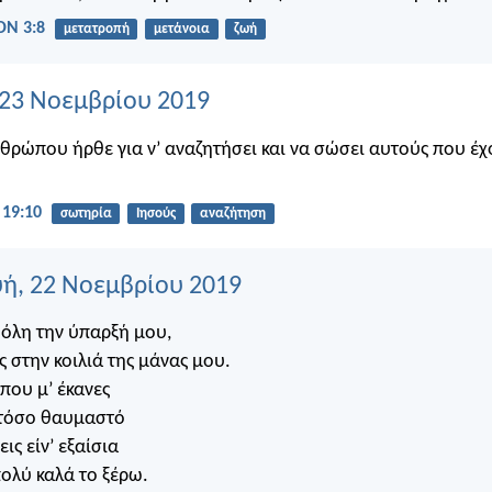
Ν 3:8
μετατροπή
μετάνοια
ζωή
 23 Νοεμβρίου 2019
νθρώπου ήρθε για ν’ αναζητήσει και να σώσει αυτούς που έχ
19:10
σωτηρία
Ιησούς
αναζήτηση
ή, 22 Νοεμβρίου 2019
 όλη την ύπαρξή μου,
ς στην κοιλιά της μάνας μου.
που μ’ έκανες
τόσο θαυμαστό
ις είν’ εξαίσια
πολύ καλά το ξέρω.