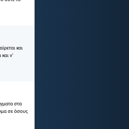
αίρεται και
 και ν’
άγματα στα
ύμα σε όσους