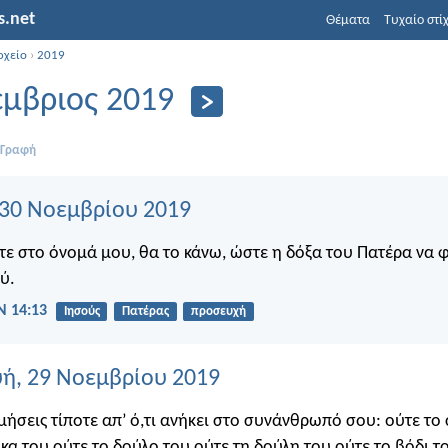
s.net
Θέματα
Τυχαίο στί
ρχείο
›
2019
μβριος 2019
 Γραφή
 30 Νοεμβρίου 2019
σετε στο όνομά μου, θα το κάνω, ώστε η δόξα του Πατέρα να
ύ.
 14:13
Ιησούς
Πατέρας
προσευχή
ή, 29 Νοεμβρίου 2019
μήσεις τίποτε απ’ ό,τι ανήκει στο συνάνθρωπό σου: ούτε το 
ίκα του ούτε το δούλο του ούτε τη δούλη του ούτε το βόδι τ