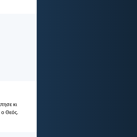
πησε κι
 ο Θεός.