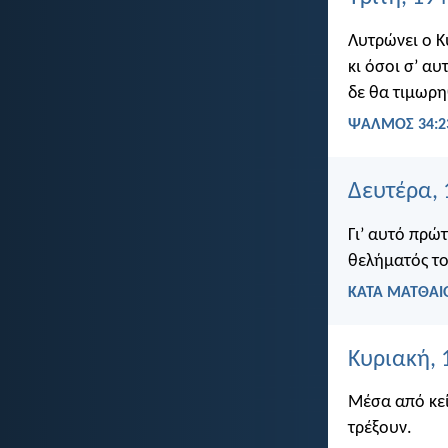
Λυτρώνει ο Κ
κι όσοι σ’ αυ
δε θα τιμωρ
ΨΑΛΜΌΣ 34:2
Δευτέρα, 
Γι’ αυτό πρώτ
θελήματός το
ΚΑΤΑ ΜΑΤΘΑΙΟ
Κυριακή, 
Μέσα από κεί
τρέξουν.