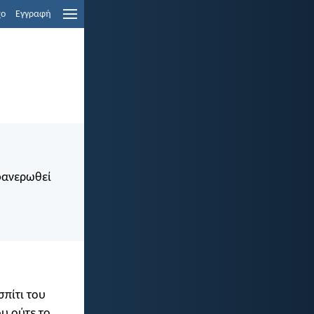
χο
Εγγραφή
 φανερωθεί
σπίτι του
ου ούτε το