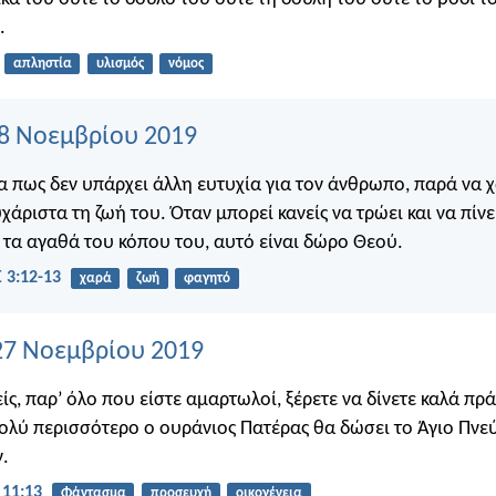
.
απληστία
υλισμός
νόμος
28 Νοεμβρίου 2019
α πως δεν υπάρχει άλλη ευτυχία για τον άνθρωπο, παρά να χ
χάριστα τη ζωή του. Όταν μπορεί κανείς να τρώει και να πίνει
τα αγαθά του κόπου του, αυτό είναι δώρο Θεού.
 3:12-13
χαρά
ζωή
φαγητό
27 Νοεμβρίου 2019
είς, παρ’ όλο που είστε αμαρτωλοί, ξέρετε να δίνετε καλά πρ
πολύ περισσότερο ο ουράνιος Πατέρας θα δώσει το Άγιο Πνε
ν.
11:13
Φάντασμα
προσευχή
οικογένεια