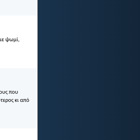
με ψωμί,
νους που
ότερος κι από