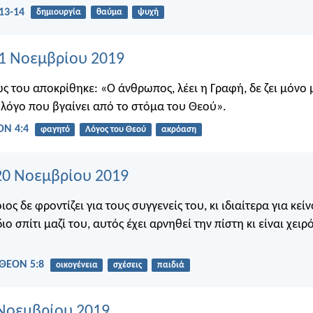
13-14
δημιουργία
θαύμα
ψυχή
21 Νοεμβρίου 2019
ς του αποκρίθηκε: «Ο άνθρωπος, λέει η Γραφή, δε ζει μόνο 
 λόγο που βγαίνει από το στόμα του Θεού».
Ν 4:4
φαγητό
Λόγος του Θεού
ακρόαση
20 Νοεμβρίου 2019
ος δε φροντίζει για τους συγγενείς του, κι ιδιαίτερα για κεί
ιο σπίτι μαζί του, αυτός έχει αρνηθεί την πίστη κι είναι χειρ
ΘΕΟΝ 5:8
οικογένεια
σχέσεις
παιδιά
 Νοεμβρίου 2019