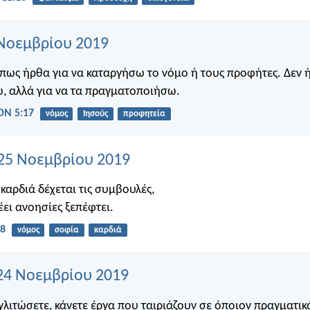
 Νοεμβρίου 2019
πως ήρθα για να καταργήσω το νόμο ή τους προφήτες. Δεν ή
, αλλά για να τα πραγματοποιήσω.
Ν 5:17
νόμος
Ιησούς
προφητεία
25 Νοεμβρίου 2019
καρδιά δέχεται τις συμβουλές,
έει ανοησίες ξεπέφτει.
:8
νόμος
σοφία
καρδιά
24 Νοεμβρίου 2019
 γλιτώσετε, κάνετε έργα που ταιριάζουν σε όποιον πραγματικ