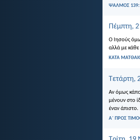
ΨΑΛΜΌΣ 139:
Πέμπτη, 
Ο Ιησούς όμω
αλλά με κάθε
ΚΑΤΑ ΜΑΤΘΑΙΟ
Τετάρτη, 
Αν όμως κάποι
μένουν στο ίδ
έναν άπιστο.
Α΄ ΠΡΟΣ ΤΙΜΟ
Τρίτη, 19