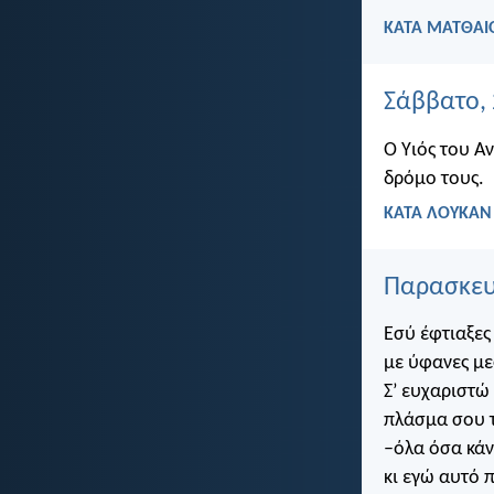
ΚΑΤΑ ΜΑΤΘΑΙΟ
Σάββατο,
Ο Υιός του Α
δρόμο τους.
ΚΑΤΑ ΛΟΥΚΑΝ 
Παρασκευ
Εσύ έφτιαξες
με ύφανες με
Σ’ ευχαριστώ 
πλάσμα σου 
–όλα όσα κάνε
κι εγώ αυτό 