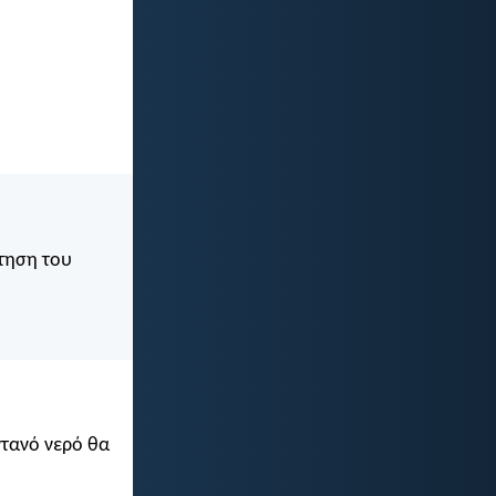
άτηση του
ντανό νερό θα