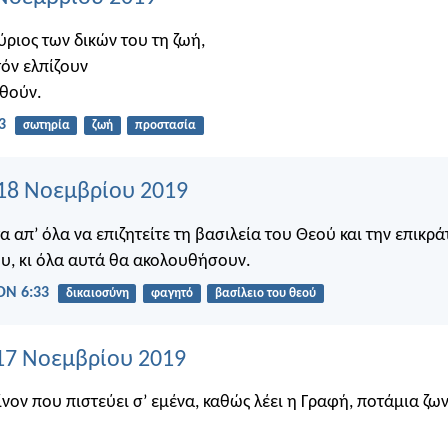
ύριος των δικών του τη ζωή,
τόν ελπίζουν
ηθούν.
3
σωτηρία
ζωή
προστασία
18 Νοεμβρίου 2019
α απ’ όλα να επιζητείτε τη βασιλεία του Θεού και την επικρ
υ, κι όλα αυτά θα ακολουθήσουν.
Ν 6:33
δικαιοσύνη
φαγητό
βασίλειο του θεού
17 Νοεμβρίου 2019
νον που πιστεύει σ’ εμένα, καθώς λέει η Γραφή, ποτάμια ζω