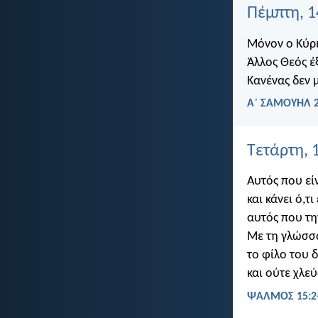
Πέμπτη, 
Μόνον ο Κύρι
Άλλος Θεός έ
Κανένας δεν 
Α΄ ΣΑΜΟΥΗΛ 2
Τετάρτη, 
Αυτός που είν
και κάνει ό,τι
αυτός που τη
Με τη γλώσσ
το φίλο του 
και ούτε χλε
ΨΑΛΜΌΣ 15:2