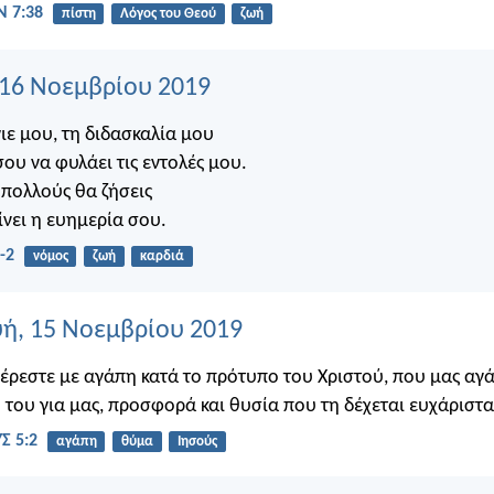
 7:38
πίστη
Λόγος του Θεού
ζωή
 16 Νοεμβρίου 2019
γιε μου, τη διδασκαλία μου
σου να φυλάει τις εντολές μου.
 πολλούς θα ζήσεις
ίνει η ευημερία σου.
-2
νόμος
ζωή
καρδιά
ή, 15 Νοεμβρίου 2019
ρεστε με αγάπη κατά το πρότυπο του Χριστού, που μας αγά
 του για μας, προσφορά και θυσία που τη δέχεται ευχάριστα
Σ 5:2
αγάπη
θύμα
Ιησούς