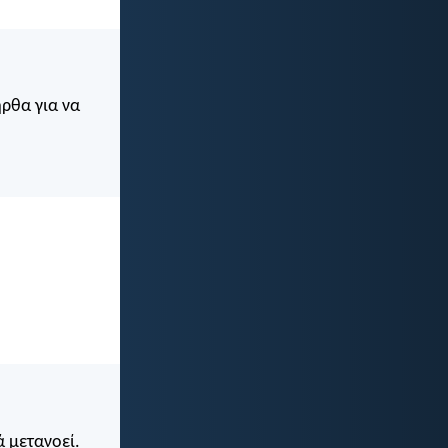
ρθα για να
ά μετανοεί.