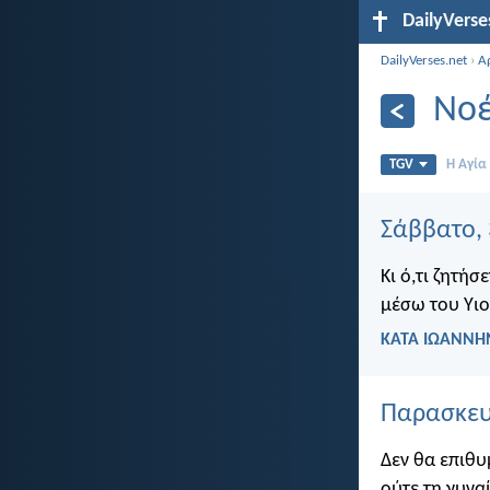
DailyVerse
DailyVerses.net
›
Α
Νοέ
TGV
Η Αγία
Σάββατο,
Κι ό,τι ζητή
μέσω του Υιο
ΚΑΤΑ ΙΩΑΝΝΗΝ
Παρασκευ
Δεν θα επιθυ
ούτε τη γυνα