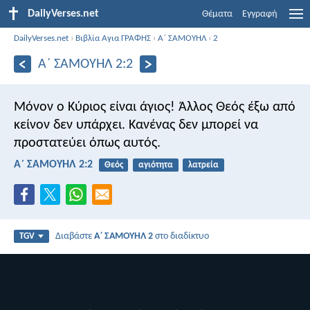
DailyVerses.net
Θέματα
Εγγραφή
DailyVerses.net
›
Βιβλία Αγια ΓΡΑΦΗΣ
›
Α΄ ΣΑΜΟΥΗΛ
›
2
Α΄ ΣΑΜΟΥΗΛ 2:2
Μόνον ο Κύριος είναι άγιος!
Άλλος Θεός έξω από
κείνον δεν υπάρχει.
Κανένας δεν μπορεί να
προστατεύει όπως αυτός.
Α΄ ΣΑΜΟΥΗΛ 2:2
Θεός
αγιότητα
λατρεία
Διαβάστε
Α΄ ΣΑΜΟΥΗΛ 2
στο διαδίκτυο
TGV