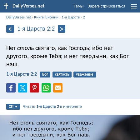
DailyVerses.net
Темы
Зарегистрироваться
DailyVerses.net
›
Книги Библии
›
1-я Царств
›
2
1-я Царств 2:2
Нет
столь
святаго, как Господь;
ибо нет
другого, кроме Тебя;
и нет твердыни, как Бог
наш.
1-я Царств 2:2
Бог
святость
уважение
Читать
1-я Царств 2
в интернете
СП