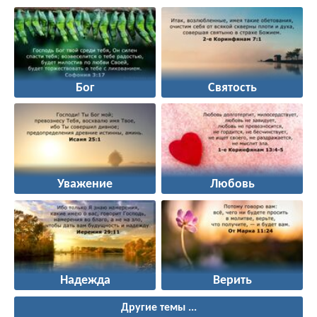
Бог
Святость
Уважение
Любовь
Надежда
Верить
Другие темы ...