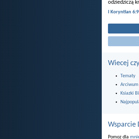
odziedziczą k
I Koryntian 6:9
Wiecej cz
Tematy
Arciwum
Ksiazki Bi
Najpopul
Wsparcie 
Pomoz dla
mni