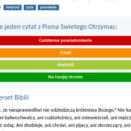
6
świętość
życie
powołanie
e jeden cytat z Pisma Swietego Otrzymac:
Codzienne powiadomienie
Email
Android
Na twojej stronie
set Biblii
e, że niesprawiedliwi nie odziedziczą królestwa Bożego? Nie łud
ni bałwochwalcy, ani cudzołożnicy, ani zniewieściali, ani mężc
 sobą; Ani złodzieje, ani chciwi, ani pijacy, ani złorzeczący, ani