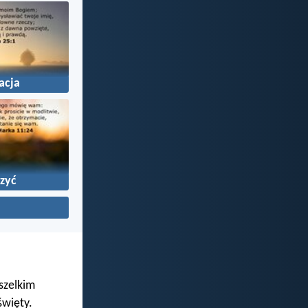
acja
zyć
wszelkim
święty.