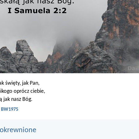
tak święty, jak Pan,
ikogo oprócz ciebie,
ą jak nasz Bóg.
 - BW1975
pokrewnione