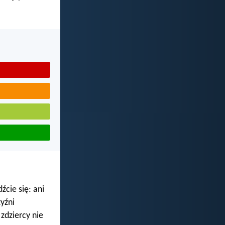
źcie się: ani
zyźni
 zdziercy nie