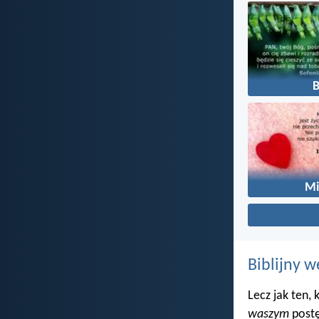
Mi
Biblijny w
Lecz jak ten,
waszym
postę