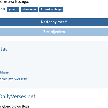
rólestwa Bożego.
-10
grzech
zbawienie
królestwo boga
Nastepny cytat!
Z ze zdjeciem
ytac
blijne
arniejsze wersety
DailyVerses.net
e
glosic Slowo Boze: