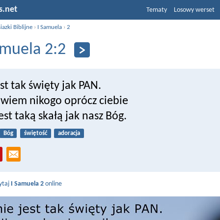
s.net
Tematy
Losowy werset
iazki Biblijne
›
I Samuela
›
2
amuela 2:2
est tak święty jak PAN.
wiem nikogo oprócz ciebie
jest taką skałą jak nasz Bóg.
Bóg
świętość
adoracja
ytaj
I Samuela 2
online