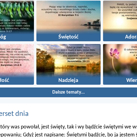
Bóg
Świętość
Ador
łość
Nadzieja
Wier
Dalsze tematy...
erset dnia
 który was powołał, jest święty, tak i wy bądźcie świętymi we 
powaniu; Gdyż jest napisane: Świętymi bądźcie, bo ja jestem 