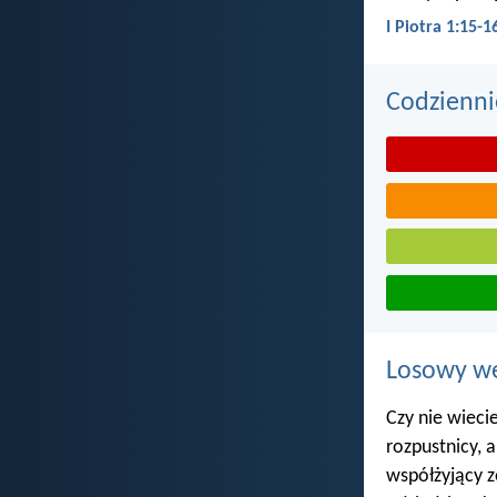
I Piotra 1:15-1
Codzienni
Losowy wer
Czy nie wieci
rozpustnicy, a
współżyjący ze