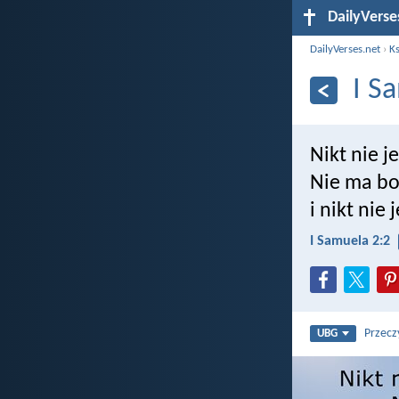
DailyVerse
DailyVerses.net
›
Ks
I S
Nikt nie j
Nie ma bo
i nikt nie 
I Samuela 2:2
Przecz
UBG