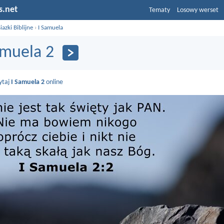
s.net
Tematy
Losowy werset
iazki Biblijne
›
I Samuela
amuela 2
ytaj
I Samuela 2
online