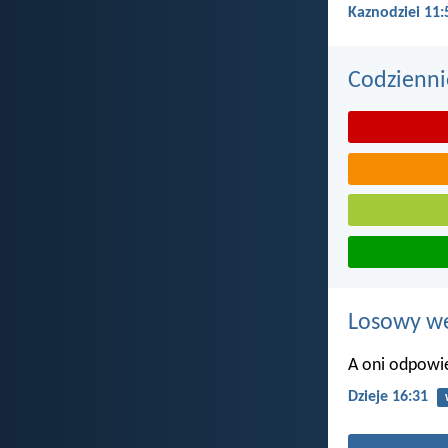
Kaznodziei 11:
Codzienni
Losowy wer
A oni odpowie
Dzieje 16:31