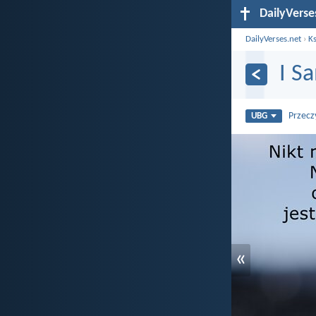
DailyVerse
DailyVerses.net
›
Ks
I S
Przecz
UBG
«