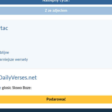
Nastepny cytat!
Z ze zdjeciem
ytac
blijne
arniejsze wersety
DailyVerses.net
e
glosic Slowo Boze:
Podarować