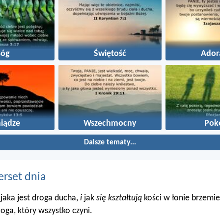
Bóg
Świętość
Ador
niądze
Wszechmocny
Pok
Dalsze tematy...
erset dnia
 jaka jest droga ducha,
i
jak
się kształtują
kości w łonie brzemie
oga, który wszystko czyni.