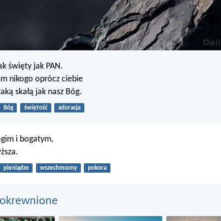
tak święty jak PAN.
m nikogo oprócz ciebie
 taką skałą jak nasz Bóg.
Bóg
świętość
adoracja
ogim i bogatym,
ższa.
pieniądze
wszechmocny
pokora
pokrewnione