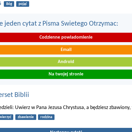
5
Bóg
pojąć
e jeden cytat z Pisma Swietego Otrzymac:
Codzienne powiadomienie
Email
Android
Na twojej stronie
set Biblii
dzieli: Uwierz w Pana Jezusa Chrystusa, a będziesz zbawiony, 
wierzyć
zbawienie
rodzina