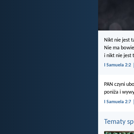
Nikt nie jest 
Nie ma bowie
i nikt nie jest
I Samuela 2:2
PAN czyni ub
poniża i wywy
I Samuela 2:7
Tematy s