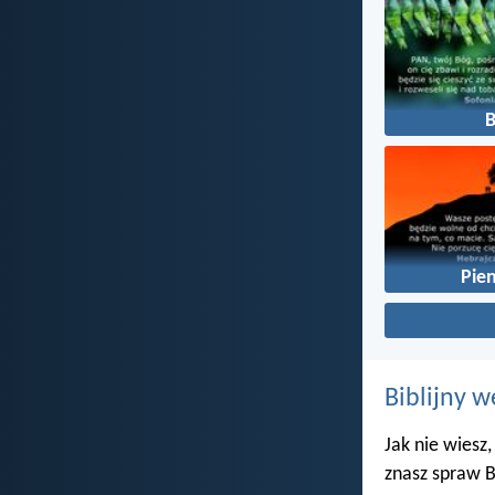
Pie
Biblijny w
Jak nie wiesz,
znasz spraw B