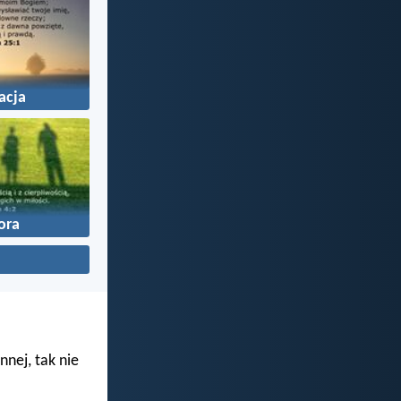
acja
ora
nnej, tak nie