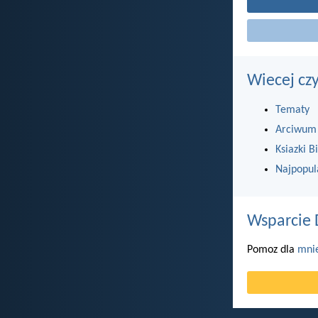
Wiecej cz
Tematy
Arciwum
Ksiazki Bi
Najpopul
Wsparcie 
Pomoz dla
mni