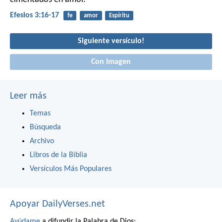
Efesios 3:16-17
fe
amor
Espíritu
Siguiente versículo!
Con imagen
Leer más
Temas
Búsqueda
Archivo
Libros de la Biblia
Versículos Más Populares
Apoyar DailyVerses.net
Ayúdame
a difundir la Palabra de Dios: