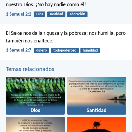
nuestro Dios.
¡No hay nadie como él!
1 Samuel 2:2
Dios
santidad
adoración
El S
eñor
nos da la riqueza y la pobreza;
nos humilla, pero
también nos enaltece.
1 Samuel 2:7
dinero
todopoderoso
humildad
Temas relacionados
Dios
Santidad