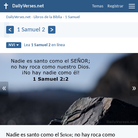
DailyVerses.net
Temas
Registrar
DailyVerses.net
›
Libros de la Biblia
›
1 Samuel
1 Samuel 2
Lea
1 Samuel 2
en línea
NVI
«
»
Nadie es santo como el S
eñor
;
no hay roca como