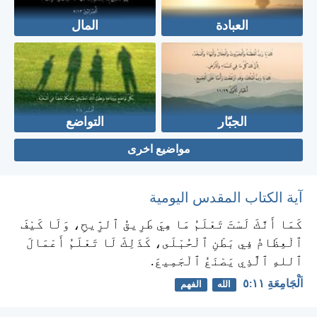
العبادة
المال
الجبّار
التواضع
مواضيع اخرى
آية الكتاب المقدس اليومية
كَمَا أَنَّكَ لَسْتَ تَعْلَمُ مَا هِيَ طَرِيقُ ٱلرِّيحِ، وَلَا كَيْفَ
ٱلْعِظَامُ فِي بَطْنِ ٱلْحُبْلَى، كَذَلِكَ لَا تَعْلَمُ أَعْمَالَ
ٱللهِ ٱلَّذِي يَصْنَعُ ٱلْجَمِيعَ.
اَلْجَامِعَةِ ١١:‏٥
الله
الفهم