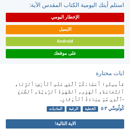
استلم أيتك اليومية الكتاب المقدس الآية:
الإخطار اليومي
الايميل
Android
على موقعك
ايات مختارة
فَأَمِيتُوا أَعْضَاءَكُمُ ٱلَّتِي عَلَى ٱلْأَرْضِ: ٱلزِّنَا،
ٱلنَّجَاسَةَ، ٱلْهَوَى، ٱلشَّهْوَةَ ٱلرَّدِيَّةَ، ٱلطَّمَعَ
-ٱلَّذِي هُوَ عِبَادَةُ ٱلْأَوْثَانِ.
كُولُوسِّي ٣:‏٥
الخطية
الرغبة
الماديات
الاية التالية!