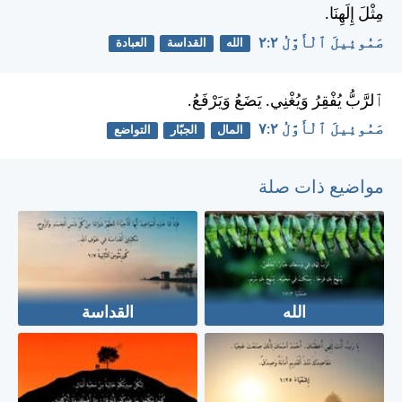
مِثْلَ إِلَهِنَا.
صَمُوئِيلَ ٱلْأَوَّلُ ٢:‏٢
الله
القداسة
العبادة
ٱلرَّبُّ يُفْقِرُ وَيُغْنِي. يَضَعُ وَيَرْفَعُ.
صَمُوئِيلَ ٱلْأَوَّلُ ٢:‏٧
المال
الجبّار
التواضع
مواضيع ذات صلة
الله
القداسة