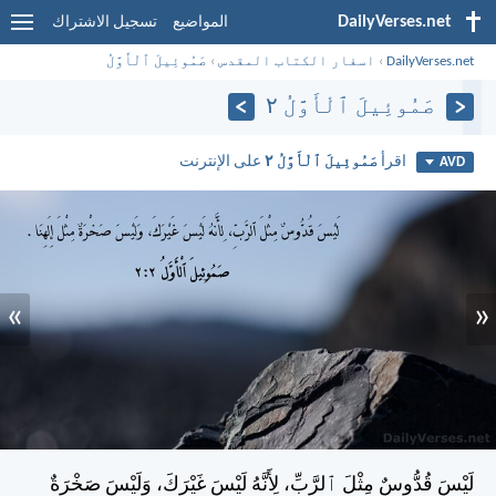
DailyVerses.net
المواضيع
تسجيل الاشتراك
DailyVerses.net
›
اسفار الكتاب المقدس
›
صَمُوئِيلَ ٱلْأَوَّلُ
صَمُوئِيلَ ٱلْأَوَّلُ ٢
اقرأ
صَمُوئِيلَ ٱلْأَوَّلُ ٢
على الإنترنت
AVD
»
«
لَيْسَ قُدُّوسٌ مِثْلَ ٱلرَّبِّ، لِأَنَّهُ لَيْسَ غَيْرَكَ، وَلَيْسَ صَخْرَةٌ