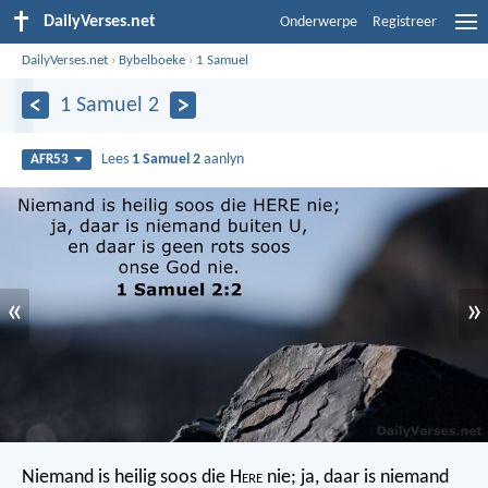
DailyVerses.net
Onderwerpe
Registreer
DailyVerses.net
›
Bybelboeke
›
1 Samuel
1 Samuel 2
Lees
1 Samuel 2
aanlyn
AFR53
«
»
Niemand is heilig soos die H
ere
nie;
ja, daar is niemand