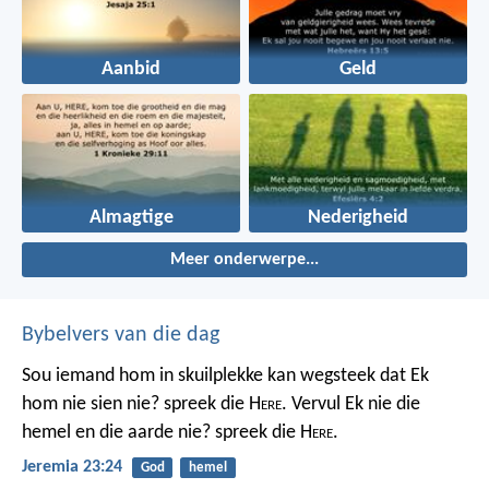
Aanbid
Geld
Almagtige
Nederigheid
Meer onderwerpe...
Bybelvers van die dag
Sou iemand hom in skuilplekke kan wegsteek dat Ek
hom nie sien nie? spreek die H
ere
. Vervul Ek nie die
hemel en die aarde nie? spreek die H
ere
.
Jeremia 23:24
God
hemel