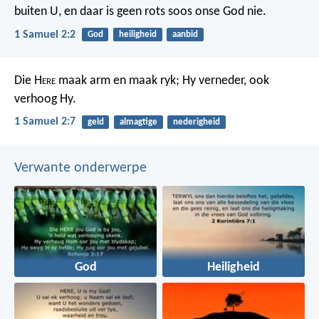
buiten U,
en daar is geen rots soos onse God nie.
1 Samuel 2:2
God
heiligheid
aanbid
Die H
ere
maak arm en maak ryk;
Hy verneder, ook
verhoog Hy.
1 Samuel 2:7
geld
almagtige
nederigheid
Verwante onderwerpe
God
Heiligheid