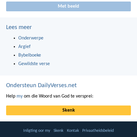
Met beeld
Lees meer
Onderwerpe
Argief
Bybelboeke
Gewildste verse
Ondersteun DailyVerses.net
Help
my
om die Woord van God te versprei:
Skenk
Inligting oor my
Skenk
Kontak
Privaatheidsbeleid