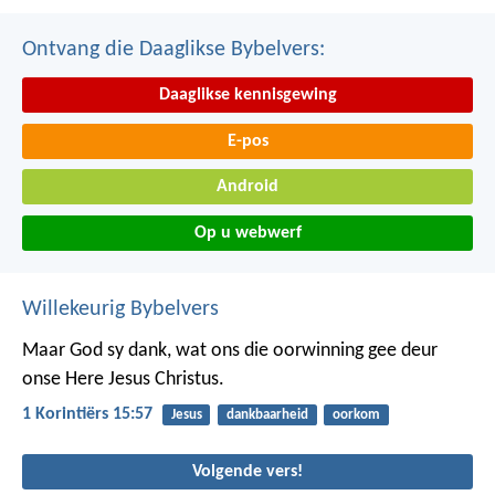
Ontvang die Daaglikse Bybelvers:
Daaglikse kennisgewing
E-pos
Android
Op u webwerf
Willekeurig Bybelvers
Maar God sy dank, wat ons die oorwinning gee deur
onse Here Jesus Christus.
1 Korintiërs 15:57
Jesus
dankbaarheid
oorkom
Volgende vers!