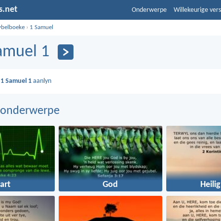
s.net
Onderwerpe
Willekeurige vers
ybelboeke
›
1 Samuel
amuel 1
s
1 Samuel 1
aanlyn
 onderwerpe
art
God
Heili