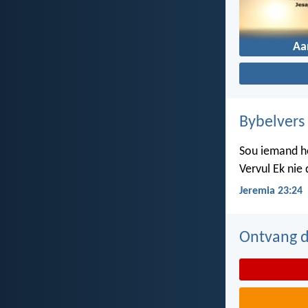
Aa
Bybelvers
Sou iemand ho
Vervul Ek nie
Jeremia 23:24
Ontvang d