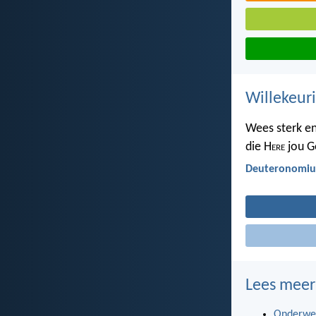
Willekeur
Wees sterk en
die H
ere
jou G
Deuteronomiu
Lees meer
Onderwe