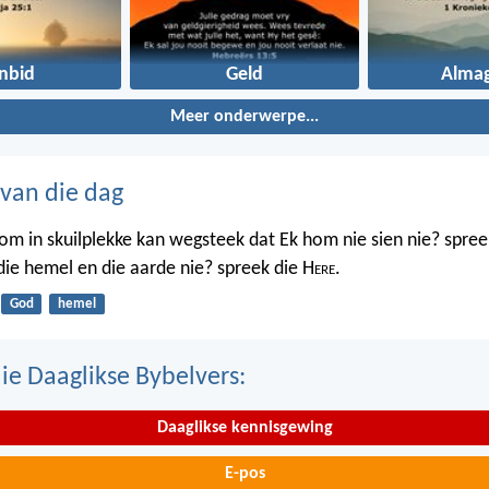
nbid
Geld
Almag
Meer onderwerpe...
 van die dag
m in skuilplekke kan wegsteek dat Ek hom nie sien nie? spree
 die hemel en die aarde nie? spreek die H
ere
.
God
hemel
ie Daaglikse Bybelvers:
Daaglikse kennisgewing
E-pos