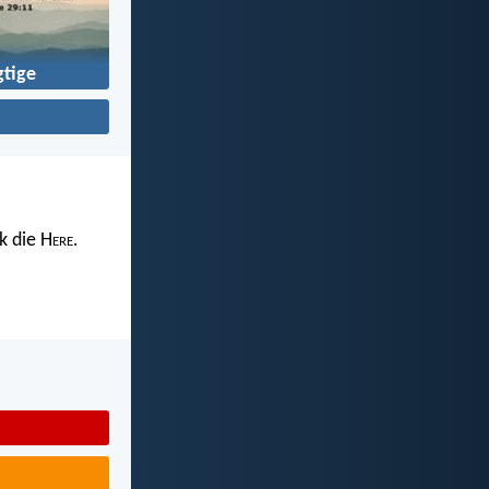
tige
k die H
ere
.