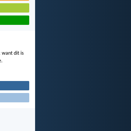
 want dit is
e.