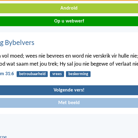
Android
Op u webwerf
ig Bybelvers
 vol moed; wees nie bevrees en word nie verskrik vir hulle nie;
od wat saam met jou trek; Hy sal jou nie begewe of verlaat ni
m 31:6
betroubaarheid
vrees
beskerming
Volgende vers!
Met beeld
rpe