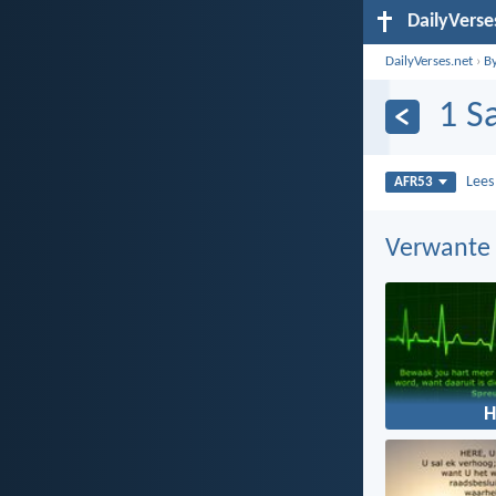
DailyVerse
DailyVerses.net
›
B
1 S
Lee
AFR53
Verwante
H