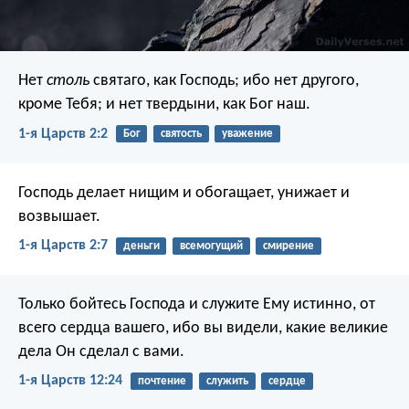
Нет
столь
святаго, как Господь;
ибо нет другого,
кроме Тебя;
и нет твердыни, как Бог наш.
1-я Царств 2:2
Бог
святость
уважение
Господь делает нищим и обогащает,
унижает и
возвышает.
1-я Царств 2:7
деньги
всемогущий
смирение
Только бойтесь Господа и служите Ему истинно, от
всего сердца вашего, ибо вы видели, какие великие
дела Он сделал с вами.
1-я Царств 12:24
почтение
служить
сердце