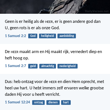
Geen is er heilig als de
,
er is geen andere god dan
HEER
U,
geen rots is er als onze God.
1 Samuel 2:2
God
heiligheid
aanbidding
De
maakt arm en Hij maakt rijk,
vernedert diep en
HEER
heft hoog op.
1 Samuel 2:7
geld
almachtig
nederigheid
Dus: heb ontzag voor de
en dien Hem oprecht, met
HEER
heel uw hart. U hebt immers zelf ervaren welke grootse
daden Hij voor u heeft verricht.
1 Samuel 12:24
ontzag
dienen
hart