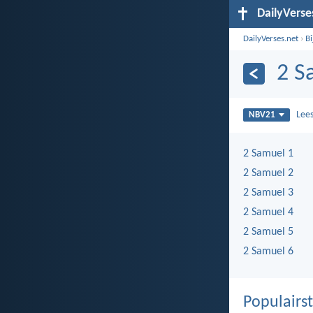
DailyVerse
DailyVerses.net
›
B
2 S
Lee
NBV21
2 Samuel 1
2 Samuel 2
2 Samuel 3
2 Samuel 4
2 Samuel 5
2 Samuel 6
Populairst