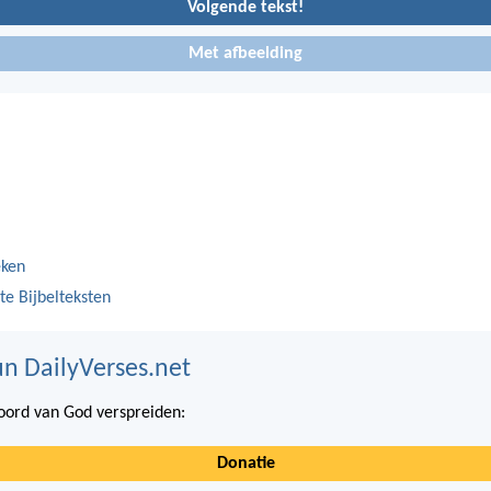
Volgende tekst!
Met afbeelding
eken
te Bijbelteksten
n DailyVerses.net
ord van God verspreiden:
Donatie