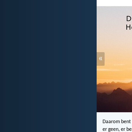
«
Daarom bent 
er geen, er b