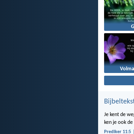
Volma
Bijbelteks
Je kent de we
ken je ook de
Prediker 11:5