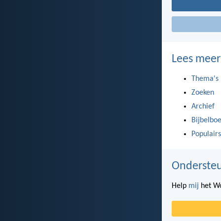
Lees meer
Thema's
Zoeken
Archief
Bijbelbo
Populairs
Ondersteu
Help
mij
het Wo