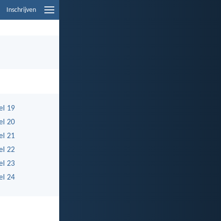
Inschrijven
el 19
el 20
el 21
el 22
el 23
el 24