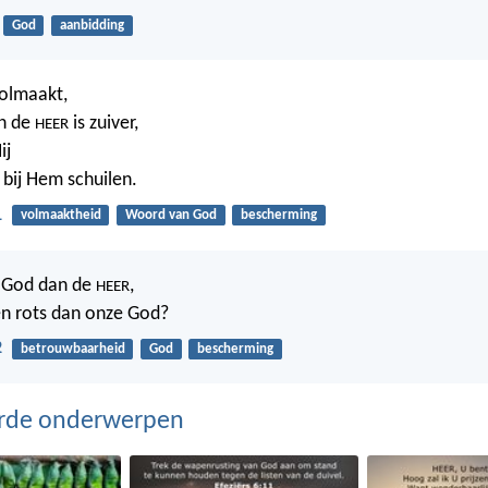
God
aanbidding
volmaakt,
n de
is zuiver,
HEER
ij
 bij Hem schuilen.
1
volmaaktheid
Woord van God
bescherming
s God dan de
,
HEER
en rots dan onze God?
2
betrouwbaarheid
God
bescherming
erde onderwerpen