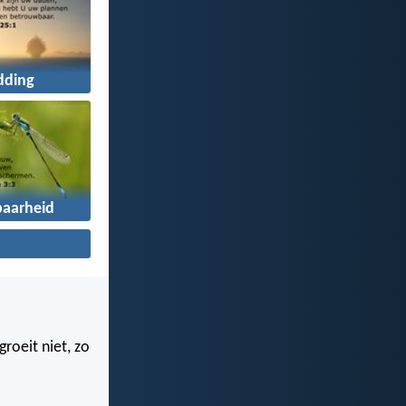
dding
aarheid
roeit niet, zo