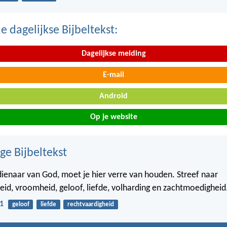
 dagelijkse Bijbeltekst:
Dagelijkse melding
E-mail
Android
Op je website
ge Bijbeltekst
 dienaar van God, moet je hier verre van houden. Streef naar
eid, vroomheid, geloof, liefde, volharding en zachtmoedigheid
1
geloof
liefde
rechtvaardigheid