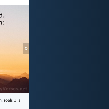
»
: zoals U is