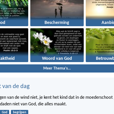
God
Bescherming
Aanbi
aktheid
Woord van God
Betrouwb
Meer Thema's...
t van de dag
gen van de wind niet, je kent het kind dat in de moederschoot g
 daden niet van God, die alles maakt.
God
begrijpen