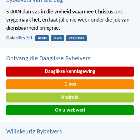
Bybelvers van die dag
STAAN dan vas in die vryheid waarmee Christus ons
vrygemaak het, en laat julle nie weer onder die juk van
diensbaarheid bring nie.
Galasiërs 5:1
Jesus
lewe
verlosser
Ontvang die Daaglikse Bybelvers:
Daaglikse kennisgewing
E-pos
Android
Op u webwerf
Willekeurig Bybelvers