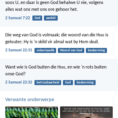
soos U, en daar is geen God behalwe U nie, volgens
alles wat ons met ons ore gehoor het.
2 Samuel 7:22
God
aanbid
Die weg van God is volmaak;
die woord van die H
ere
is
gelouter;
Hy is 'n skild vir almal wat by Hom skuil.
2 Samuel 22:31
onberispelik
Woord van God
beskerming
Want wie is God buiten die H
ere
,
en wie 'n rots buiten
onse God?
2 Samuel 22:32
betroubaarheid
God
beskerming
Verwante onderwerpe