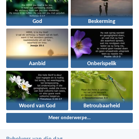
God
Beskerming
Aanbid
Onberispelik
Woord van God
Betroubaarheid
Meer onderwerpe...