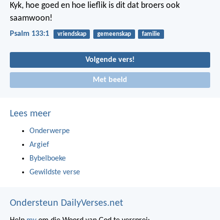
Kyk, hoe goed en hoe lieflik is dit
dat broers ook
saamwoon!
Psalm 133:1
vriendskap
gemeenskap
familie
Volgende vers!
Met beeld
Lees meer
Onderwerpe
Argief
Bybelboeke
Gewildste verse
Ondersteun DailyVerses.net