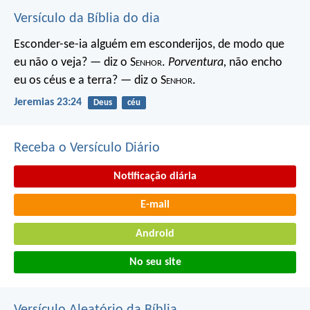
Versículo da Bíblia do dia
Esconder-se-ia alguém em esconderijos, de modo que
eu não o veja? — diz o S
enhor
.
Porventura,
não encho
eu os céus e a terra? — diz o S
enhor
.
Jeremias 23:24
Deus
céu
Receba o Versículo Diário
Notificação diária
E-mail
Android
No seu site