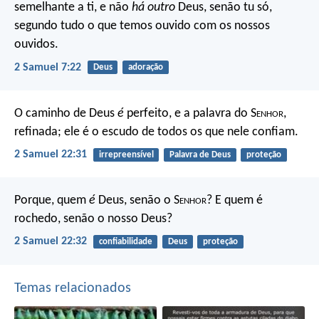
semelhante a ti, e não
há outro
Deus, senão tu só,
segundo tudo o que temos ouvido com os nossos
ouvidos.
2 Samuel 7:22
Deus
adoração
O caminho de Deus
é
perfeito,
e a palavra do S
enhor
,
refinada;
ele é o escudo de todos os que nele confiam.
2 Samuel 22:31
irrepreensível
Palavra de Deus
proteção
Porque, quem
é
Deus, senão o S
enhor
?
E quem é
rochedo, senão o nosso Deus?
2 Samuel 22:32
confiabilidade
Deus
proteção
Temas relacionados