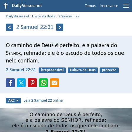
DailyVerses.net
Temas
Inscreva-se
DailyVerses.net
›
Livros da Bíblia
›
2 Samuel
›
22
2 Samuel 22:31
O caminho de Deus
é
perfeito,
e a palavra do
S
enhor
, refinada;
ele é o escudo de todos os que
nele confiam.
2 Samuel 22:31
irrepreensível
Palavra de Deus
proteção
Leia
2 Samuel 22
online
ARC