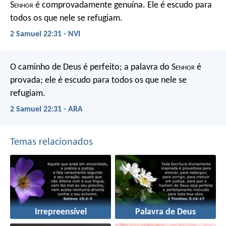
S
enhor
é comprovadamente genuína.
Ele é escudo para
todos os que nele se refugiam.
2 Samuel 22:31 - NVI
O caminho de Deus é perfeito;
a palavra do S
enhor
é
provada;
ele é escudo para todos os que nele se
refugiam.
2 Samuel 22:31 - ARA
Temas relacionados
Irrepreensível
Palavra de Deus