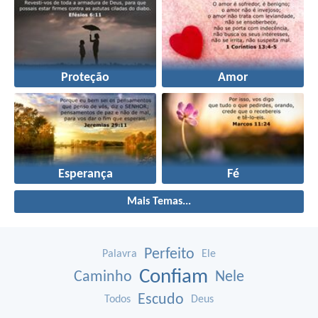
Proteção
Amor
Esperança
Fé
Mais Temas...
Perfeito
Palavra
Ele
Confiam
Caminho
Nele
Escudo
Todos
Deus