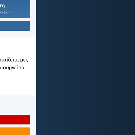
τη
ας λέω...
ατίζεται μες
μιουργεί τα