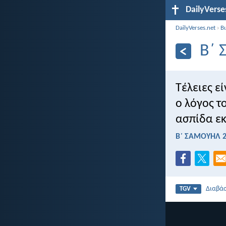
DailyVerse
DailyVerses.net
›
Β
Β΄ 
Τέλειες ε
ο λόγος το
ασπίδα εκ
Β΄ ΣΑΜΟΥΗΛ 2
Διαβά
TGV