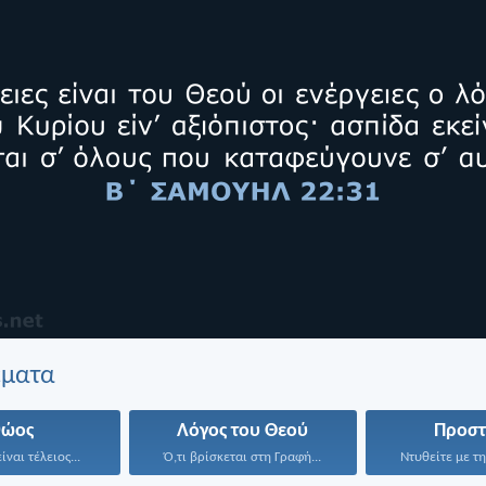
έματα
θώος
Λόγος του Θεού
Προστ
ίναι τέλειος...
Ό,τι βρίσκεται στη Γραφή...
Ντυθείτε με τη