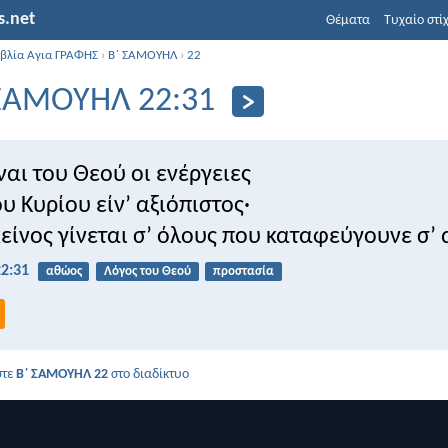
s.net
Θέματα
Τυχαίο στί
ιβλία Αγια ΓΡΑΦΗΣ
›
Β΄ ΣΑΜΟΥΗΛ
›
22
ΣΑΜΟΥΗΛ 22:31
ίναι του Θεού οι ενέργειες
υ Κυρίου είν’ αξιόπιστος·
είνος γίνεται σ’ όλους που καταφεύγουνε σ’ 
2:31
αθώος
Λόγος του Θεού
προστασία
στε
Β΄ ΣΑΜΟΥΗΛ 22
στο διαδίκτυο