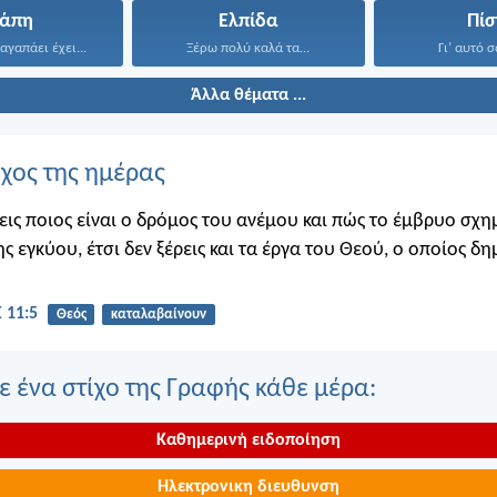
γάπη
Ελπίδα
Πίσ
αγαπάει έχει...
Ξέρω πολύ καλά τα...
Γι’ αυτό σ
Άλλα θέματα ...
ίχος της ημέρας
εις ποιος είναι ο δρόμος του ανέμου και πώς το έμβρυο σχημ
ης εγκύου, έτσι δεν ξέρεις και τα έργα του Θεού, ο οποίος δη
 11:5
Θεός
καταλαβαίνουν
 ένα στίχο της Γραφής κάθε μέρα:
Καθημερινή ειδοποίηση
Ηλεκτρονικη διευθυνση