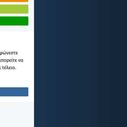
ρφώνεστε
μπορείτε να
 τέλειο.