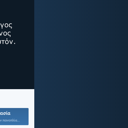
ασία
ν πανοπλία...