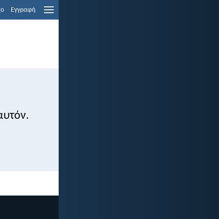
χο
Εγγραφή
αυτόν.