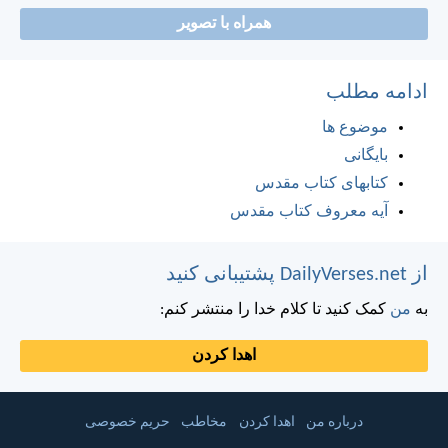
همراه با تصویر
ادامه مطلب
موضوع ها
بایگانی
کتابهای کتاب مقدس
آیه معروف کتاب مقدس
از DailyVerses.net پشتیبانی کنید
به
من
کمک کنید تا کلام خدا را منتشر کنم:
اهدا کردن
درباره من
اهدا کردن
مخاطب
حریم خصوصی