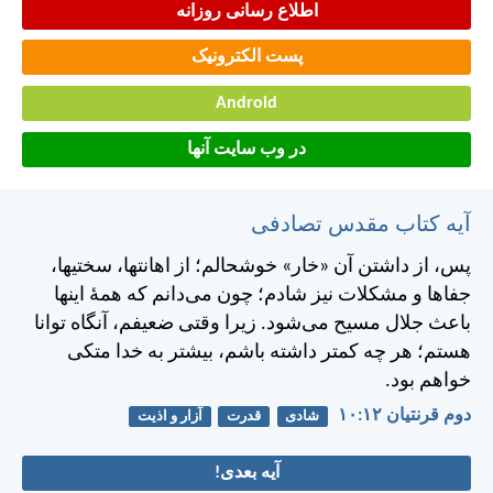
اطلاع رسانی روزانه
پست الکترونیک
Android
در وب سایت آنها
آیه کتاب مقدس تصادفی
پس، از داشتن آن «خار» خوشحالم؛ از اهانتها، سختیها،
جفاها و مشكلات نيز شادم؛ چون می‌دانم كه همهٔ اينها
باعث جلال مسيح می‌شود. زيرا وقتی ضعيفم، آنگاه توانا
هستم؛ هر چه كمتر داشته باشم، بيشتر به خدا متكی
خواهم بود.
دوم قرنتیان ۱۲:‏۱۰
شادی
قدرت
آزار و اذیت
آیه بعدی!