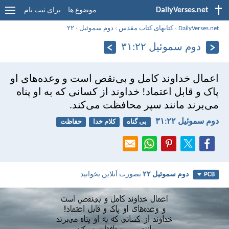
DailyVerses.net
موضوع ها
برای ثبت نام
DailyVerses.net
›
کتابهای کتاب مقدس
›
دوم سموئيل
›
۲۲
دوم سموئيل ۲۲:‏۳۱
اعمال خداوند كامل و بی‌نقص است
و وعده‌های او
پاک و قابل اعتماد!
خداوند از كسانی كه به او پناه
می‌برند
مانند سپر محافظت می‌كند.
دوم سموئيل ۲۲:‏۳۱
بی گناه
کلام خدا
حفاظت
دوم سموئيل ۲۲
بصورت آنلاین بخوانید
PCB