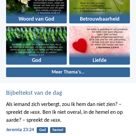
Woord van God
Betrouwbaarheid
God
Liefde
Meer Thema's...
Bijbeltekst van de dag
Als iemand zich verbergt,
zou Ik hem dan niet zien? –
spreekt de
.
Ben Ik niet overal,
in de hemel en op
HEER
aarde? – spreekt de
.
HEER
Jeremia 23:24
God
hemel