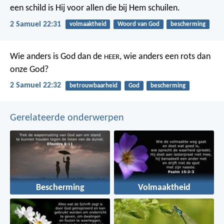
een schild is Hij
voor allen die bij Hem schuilen.
2 Samuel 22:31
volmaaktheid
Woord van God
bescherming
Wie anders is God dan de
,
wie anders een rots dan
HEER
onze God?
2 Samuel 22:32
betrouwbaarheid
God
bescherming
Gerelateerde onderwerpen
Bescherming
Volmaaktheid