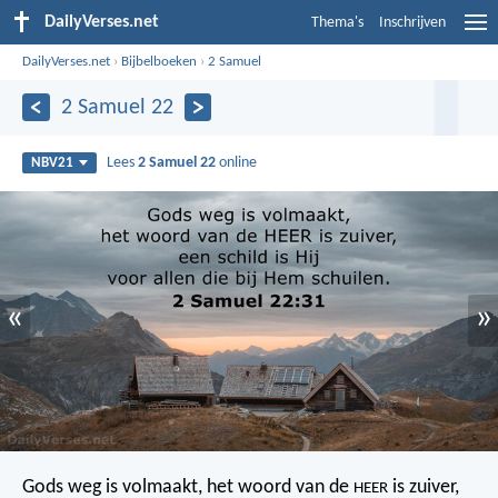
DailyVerses.net
Thema's
Inschrijven
DailyVerses.net
›
Bijbelboeken
›
2 Samuel
2 Samuel 22
Lees
2 Samuel 22
online
NBV21
«
»
Gods weg is volmaakt,
het woord van de
is zuiver,
HEER