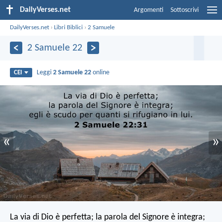
DailyVerses.net
Argomenti
Sottoscrivi
DailyVerses.net
›
Libri Biblici
›
2 Samuele
2 Samuele 22
Leggi
2 Samuele 22
online
CEI
«
»
La via di Dio è perfetta;
la parola del Signore è integra;