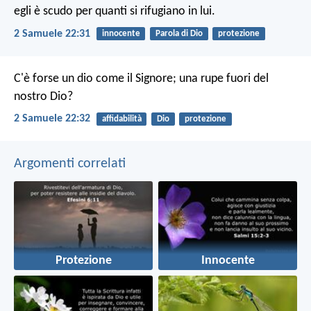
egli è scudo per quanti si rifugiano in lui.
2 Samuele 22:31
innocente
Parola di Dio
protezione
C'è forse un dio come il Signore;
una rupe fuori del
nostro Dio?
2 Samuele 22:32
affidabilità
Dio
protezione
Argomenti correlati
Protezione
Innocente