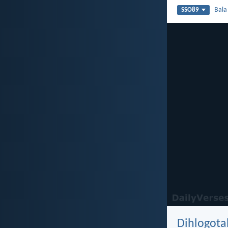
Bal
SSO89
Dihlogota