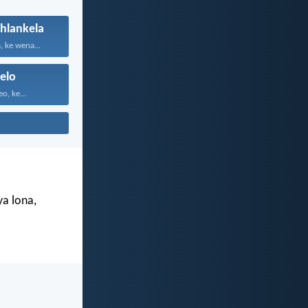
/hlankela
 ke wena...
elo
o, ke...
ya lona,