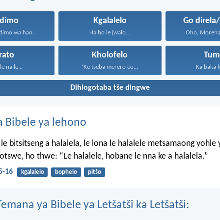
dimo
Kgalalelo
Go direla
imo wa hao...
Ha ho le jwalo...
Oho, Morena,
rato
Kholofelo
Tum
le na le...
‘Ke tseba merero eo...
Ka baka le
Dihlogotaba tše dingwe
 Bibele ya lehono
le bitsitseng a halalela, le lona le halalele metsamaong yohle 
tswe, ho thwe: “Le halalele, hobane le nna ke a halalela.”
5-16
kgalalelo
bophelo
pitšo
mana ya Bibele ya Letšatši ka Letšatši: