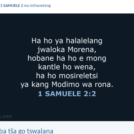
a
1 SAMUELE 2
mo inthaneteng
ba tša go tswalana