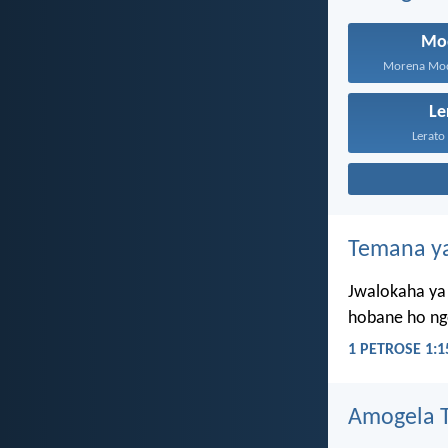
Mo
Morena Mod
Le
Lerato 
Temana ya
Jwalokaha ya 
hobane ho ngo
1 PETROSE 1:1
Amogela Te