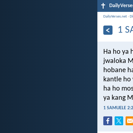
DailyVerse
DailyVerses.net
›
Di
1 S
Ha ho ya 
jwaloka 
hobane h
kantle ho
ha ho mosi
ya kang 
1 SAMUELE 2: