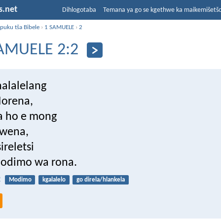
s.net
Dihlogotaba
Temana ya go se kgethwe ka maikemišetš
puku tša Bibele
›
1 SAMUELE
›
2
AMUELE 2:2
halalelang
Morena,
a ho e mong
 wena,
reletsi
Modimo wa rona.
2
Modimo
kgalalelo
go direla/hlankela