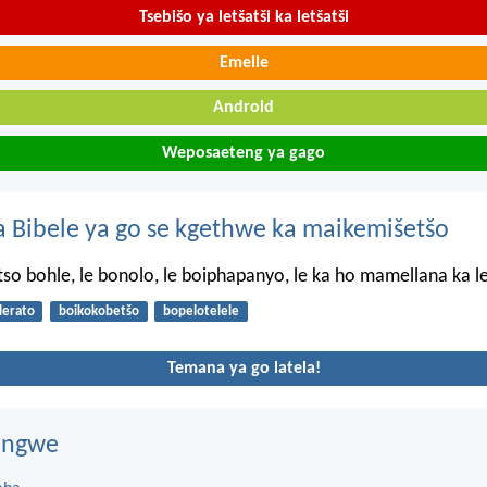
Tsebišo ya letšatši ka letšatši
Emeile
Android
Weposaeteng ya gago
 Bibele ya go se kgethwe ka maikemišetšo
so bohle, le bonolo, le boiphapanyo, le ka ho mamellana ka l
lerato
boikokobetšo
bopelotelele
Temana ya go latela!
dingwe