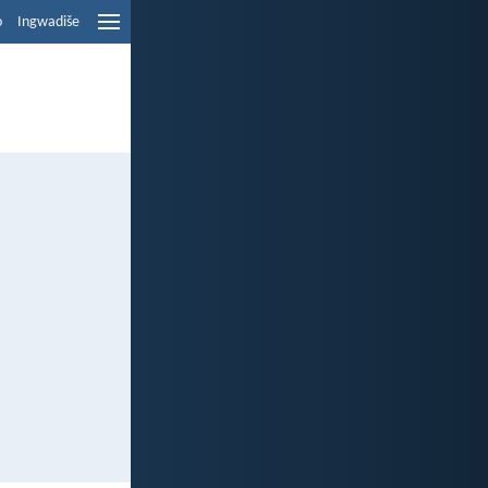
o
Ingwadiše