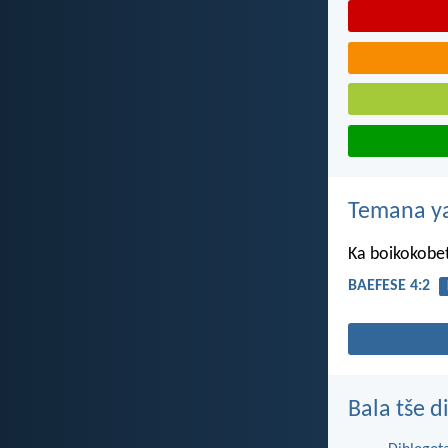
Temana ya
Ka boikokobet
BAEFESE 4:2
Bala tše 