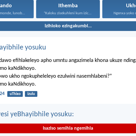
hando
Ithemba
Ukh
Uthando lunomonde, lunobubele. Uthando...
“Kaloku zisekuhleni kum izicwangciso...
Ngenxa yoko nd
Izihloko ezingakumbi...
hayibhile yosuku
ndawo efihlakeleyo apho umntu angazimela khona ukuze ndin
mo kaNdikhoyo.
lowo ukho ngokupheleleyo ezulwini nasemhlabeni?”
mo kaNdikhoyo.
24
uThixo
izulu
esi yeBhayibhile yosuku:
Isaziso semihla ngemihla