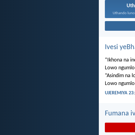
Ut
Ivesi yeB
“Ikhona na i
Lowo ngumlo
“Asindim na 
Lowo ngumlo
UJEREMIYA 23:
Fumana iv