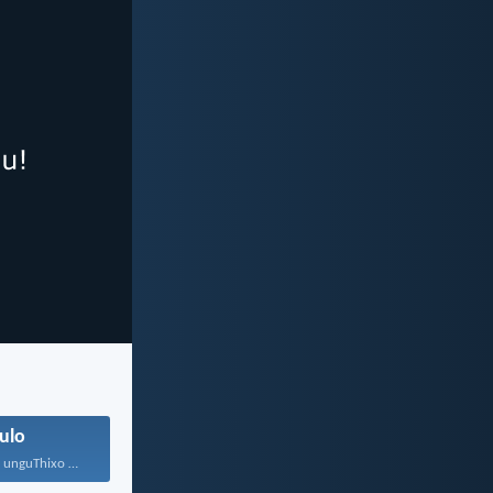
ulo
Ndikhoyo, wena unguThixo wam...