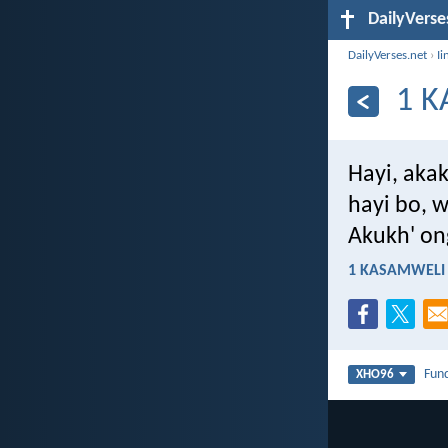
DailyVerse
DailyVerses.net
›
Ii
1 K
Hayi, aka
hayi bo, 
Akukh' on
1 KASAMWELI 
Fun
XHO96