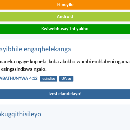
I-imeyile
Android
Kwiwebhusayithi yakho
hayibhile engaqhelekanga
umaneka ngaye kuphela, kuba akukho wumbi emhlabeni ogama
, esingasindiswa ngalo.
ABATHUNYWA 4:12
usindiso
UYesu
Ivesi elandelayo!
kugqithisileyo