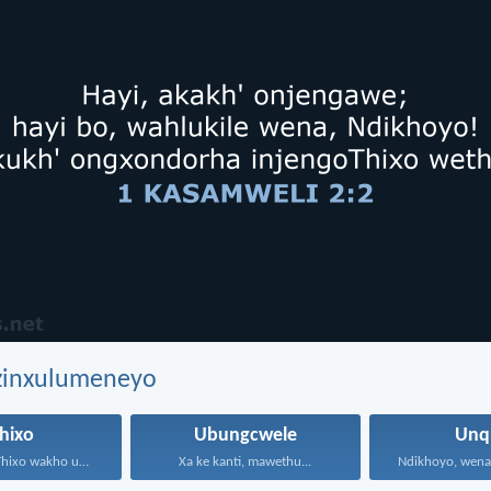
ezinxulumeneyo
hixo
Ubungcwele
Unq
UNdikhoyo uThixo wakho unawe...
Xa ke kanti, mawethu...