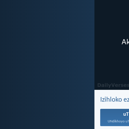
Izihloko 
uT