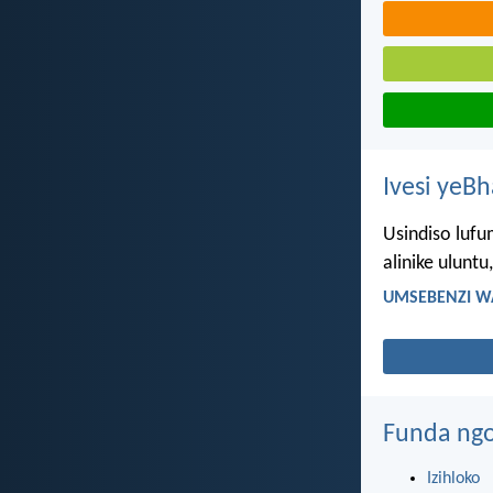
Ivesi yeB
Usindiso luf
alinike uluntu
UMSEBENZI W
Funda ngo
Izihloko