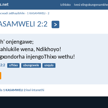
s.net
Izihloko
Ivesi elingokungenamkh
ncwadi zeBhayibhile
›
1 KASAMWELI
›
2
ASAMWELI 2:2
kh' onjengawe;
wahlukile wena, Ndikhoyo!
gxondorha injengoThixo wethu!
2:2
uThixo
ubungcwele
unqulo
da
1 KASAMWELI 2
kwi-intanethi