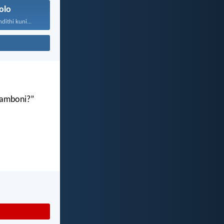
olo
ithi kuni...
gamboni?”