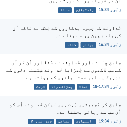
اُن کی فریاد پر لگے رہتے ہیں۔
زبُور 34:‏15
راستبازی
سننا
خُداوند کا چہرہ بدکاروں کے خِلاف ہے
تاکہ اُن
کی یاد زمِین پر سے مِٹا دے۔
زبُور 34:‏16
برائی
گناہ
صادِق چِلّائے اور خُداوند نے سُنا
اور اُن کو اُن
کے سب دُکھوں سے چُھڑایا
خُداوند شِکستہ دِلوں کے
نزدِیک ہے
اور خستہ جانوں کو بچاتا ہے۔
زبُور 34:‏17-‏18
نجات
چھڑانے والا
قربت
صادِق کی مُصِیبتیں بُہت ہیں
لیکن خُداوند اُس کو
اُن سب سے رہائی بخشتا ہے۔
زبُور 34:‏19
راستبازی
مصائب
چھڑانے والا