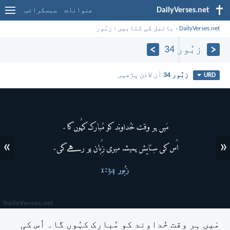
DailyVerses.net
عنوانات
سبسکرائب
DailyVerses.net
›
بائبل کی کتابیں
›
زبُور
زبُور 34
زبُور 34
آن لائن پڑھیں
URD
»
«
مَیں ہر وقت خُداوند کو مُبارک کہُوں گا۔
اُس کی