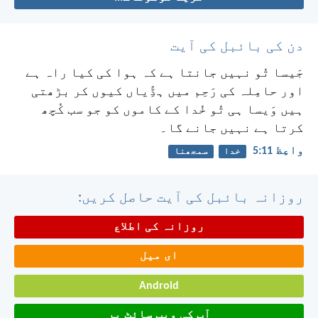
دن کی بائبل کی آیت
جَیسا تُو نہیں جانتا ہے کہ ہوا کی کیا راہ ہے
اور حامِلہ کی رَحِم میں ہڈِّیاں کیوں کر بڑھتی
ہیں وَیسا ہی تُو خُدا کے کاموں کو جو سب کُچھ
کرتا ہے نہیں جانے گا۔
واعِظ 11:‏5
خدا
سمجھنا
روزانہ بائبل کی آیت حاصل کریں:
روزانہ کی اطلاع
ای میل
Android
آپ کی ویب سائٹ پر