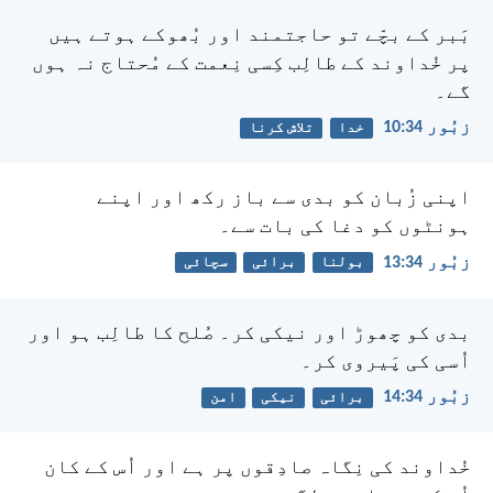
بَبر کے بچّے تو حاجتمند اور بُھوکے ہوتے ہیں
پر خُداوند کے طالِب کِسی نِعمت کے مُحتاج نہ ہوں
گے۔
زبُور 34:‏10
خدا
تلاش کرنا
اپنی زُبان کو بدی سے باز رکھ
اور اپنے
ہونٹوں کو دغا کی بات سے۔
زبُور 34:‏13
بولنا
برائی
سچائی
بدی کو چھوڑ اور نیکی کر۔
صُلح کا طالِب ہو اور
اُسی کی پَیروی کر۔
زبُور 34:‏14
برائی
نیکی
امن
خُداوند کی نِگاہ صادِقوں پر ہے
اور اُس کے کان