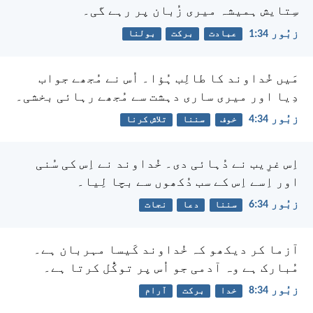
سِتایش ہمیشہ میری زُبان پر رہے گی۔
زبُور 34:‏1
عبادت
برکت
بولنا
مَیں خُداوند کا طالِب ہُؤا۔ اُس نے مُجھے جواب
دِیا
اور میری ساری دہشت سے مُجھے رہائی بخشی۔
زبُور 34:‏4
خوف
سننا
تلاش کرنا
اِس غرِیب نے دُہائی دی۔ خُداوند نے اِس کی سُنی
اور اِسے اِس کے سب دُکھوں سے بچا لِیا۔
زبُور 34:‏6
سننا
دعا
نجات
آزما کر دیکھو کہ خُداوند کَیسا مہربان ہے۔
مُبارک ہے وہ آدمی جو اُس پر توکُّل کرتا ہے۔
زبُور 34:‏8
خدا
برکت
آرام