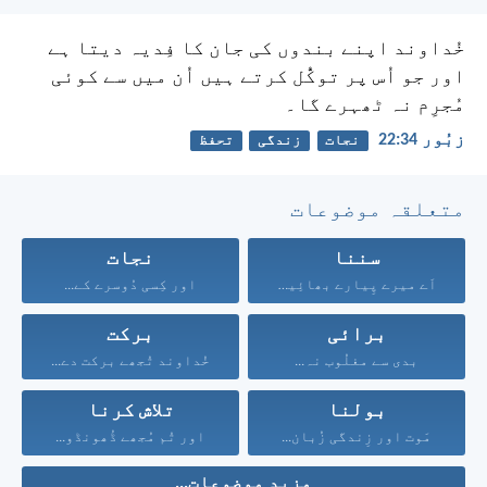
خُداوند اپنے بندوں کی جان کا فِدیہ دیتا ہے
اور جو اُس پر توکُّل کرتے ہیں اُن میں سے کوئی
مُجرِم نہ ٹھہرے گا۔
زبُور 34:‏22
نجات
زندگی
تحفظ
متعلقہ موضوعات
سننا
نجات
اَے میرے پِیارے بھائِیو!...
اور کِسی دُوسرے کے...
برائی
برکت
بدی سے مغلُوب نہ...
خُداوند تُجھے برکت دے...
بولنا
تلاش کرنا
مَوت اور زِندگی زُبان...
اور تُم مُجھے ڈُھونڈو...
مزید موضوعات...