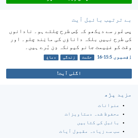
بے ترتیب بائبل آیت
پس غَور سے دیکھو کہ کِس طرح چلتے ہو۔ نادانوں
کی طرح نہیں بلکہ داناؤں کی مانِند چلو۔ اور
وقت کو غنِیمت جانو کیونکہ دِن بُرے ہیں۔
اِفِسیوں 5:‏15-‏16
حکمت
زندگی
دماغ
اگلی آیت!
مزید پڑھ
عنوانات
محفوظ شدہ دستاویزات
بائبل کی کتابیں
سب سے زیادہ مقبول آیات