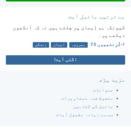
بے ترتیب بائبل آیت
کیونکہ ہم اِیمان پر چلتے ہیں نہ کہ آنکھوں
دیکھے پر۔
۲-کُرِنتھِیوں 5:‏7
بھروسہ
ایمان
زندگی
اگلی آیت!
مزید پڑھ
عنوانات
محفوظ شدہ دستاویزات
بائبل کی کتابیں
سب سے زیادہ مقبول آیات