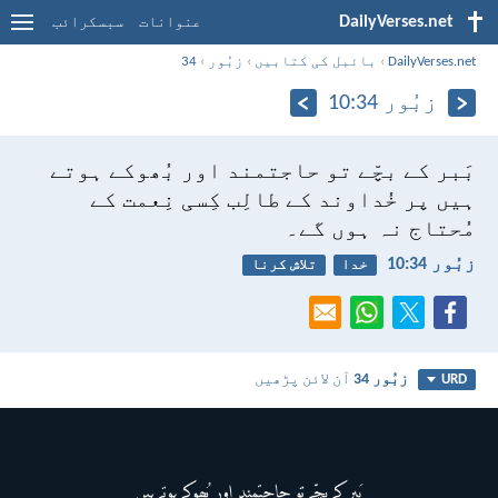
DailyVerses.net
عنوانات
سبسکرائب
DailyVerses.net
›
بائبل کی کتابیں
›
زبُور
›
34
زبُور 34:‏10
بَبر کے بچّے تو حاجتمند اور بُھوکے ہوتے
ہیں
پر خُداوند کے طالِب کِسی نِعمت کے
مُحتاج نہ ہوں گے۔
زبُور 34:‏10
خدا
تلاش کرنا
زبُور 34
آن لائن پڑھیں
URD