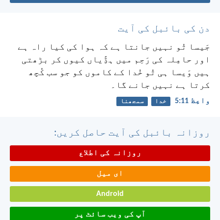
دن کی بائبل کی آیت
جَیسا تُو نہیں جانتا ہے کہ ہوا کی کیا راہ ہے
اور حامِلہ کی رَحِم میں ہڈِّیاں کیوں کر بڑھتی
ہیں وَیسا ہی تُو خُدا کے کاموں کو جو سب کُچھ
کرتا ہے نہیں جانے گا۔
واعِظ 11:‏5
خدا
سمجھنا
روزانہ بائبل کی آیت حاصل کریں:
روزانہ کی اطلاع
ای میل
Android
آپ کی ویب سائٹ پر