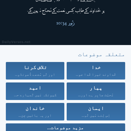
متعلقہ موضوعات
خدا
تلاش کرنا
خُداوند تیرا خُدا جو...
اور تُم مُجھے ڈُھونڈو...
پیار
امید
مُحبّت صابِر ہے اور...
کیونکہ مَیں تُمہارے حق...
ایمان
خاندان
اِس لِئے مَیں تُم...
اور یہ باتیں جِن...
مزید موضوعات...