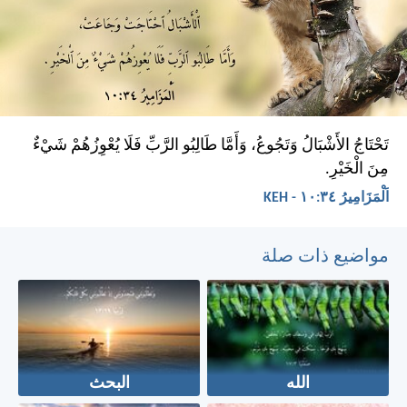
تَحْتَاجُ الأَشْبَالُ وَتَجُوعُ، وَأَمَّا طَالِبُو الرَّبِّ فَلَا يُعْوِزُهُمْ شَيْءٌ
مِنَ الْخَيْرِ.
اَلْمَزَامِيرُ ٣٤:‏١٠ - KEH
مواضيع ذات صلة
الله
البحث