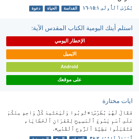
بُطْرُسَ ٱلْأُولَى ١:‏١٥-‏١٦
القداسة
الحياة
دعوة
استلم أيتك اليومية الكتاب المقدس الآية:
الإخطار اليومي
الايميل
Android
على موقعك
ايات مختارة
فَقَالَ لَهُمْ بُطْرُسُ: «تُوبُوا وَلْيَعْتَمِدْ كُلُّ وَاحِدٍ مِنْكُمْ
عَلَى ٱسْمِ يَسُوعَ ٱلْمَسِيحِ لِغُفْرَانِ ٱلْخَطَايَا،
فَتَقْبَلُوا عَطِيَّةَ ٱلرُّوحِ ٱلْقُدُسِ».