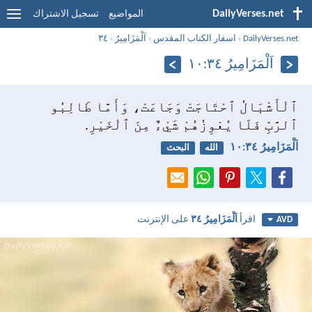
DailyVerses.net
المواضيع
تسجيل الاشتراك
DailyVerses.net
›
اسفار الكتاب المقدس
›
اَلْمَزَامِيرُ
›
٣٤
اَلْمَزَامِيرُ ٣٤:‏١٠
ٱلْأَشْبَالُ ٱحْتَاجَتْ وَجَاعَتْ، وَأَمَّا طَالِبُو
ٱلرَّبِّ فَلَا يُعْوِزُهُمْ شَيْءٌ مِنَ ٱلْخَيْرِ.
اَلْمَزَامِيرُ ٣٤:‏١٠
الله
البحث
اقرأ
اَلْمَزَامِيرُ ٣٤
على الإنترنت
AVD