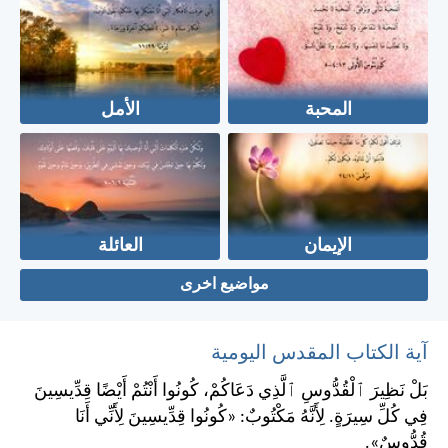
المحبة
الأمل
الإيمان
العائلة
مواضيع اخرى
آية الكتاب المقدس اليومية
بَلْ نَظِيرَ ٱلْقُدُّوسِ ٱلَّذِي دَعَاكُمْ، كُونُوا أَنْتُمْ أَيْضًا قِدِّيسِينَ
فِي كُلِّ سِيرَةٍ. لِأَنَّهُ مَكْتُوبٌ: «كُونُوا قِدِّيسِينَ لِأَنِّي أَنَا
قُدُّوسٌ».