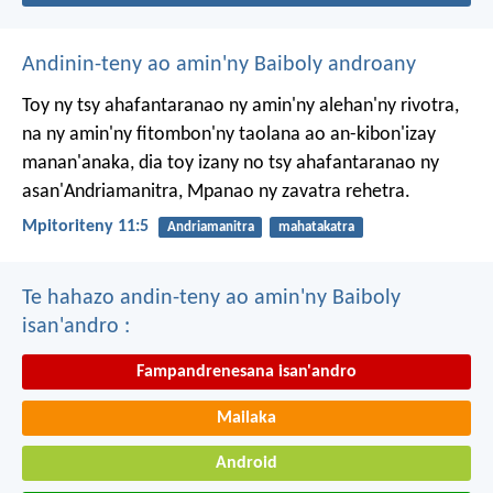
Andinin-teny ao amin'ny Baiboly androany
Toy ny tsy ahafantaranao ny amin'ny alehan'ny rivotra,
na ny amin'ny fitombon'ny taolana ao an-kibon'izay
manan'anaka, dia toy izany no tsy ahafantaranao ny
asan'Andriamanitra, Mpanao ny zavatra rehetra.
Mpitoriteny 11:5
Andriamanitra
mahatakatra
Te hahazo andin-teny ao amin'ny Baiboly
isan'andro :
Fampandrenesana isan'andro
Mailaka
Android