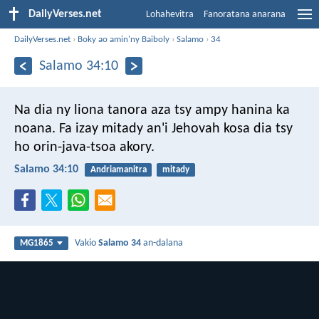
DailyVerses.net
Lohahevitra
Fanoratana anarana
DailyVerses.net
›
Boky ao amin'ny Baiboly
›
Salamo
›
34
Salamo 34:10
Na dia ny liona tanora aza tsy ampy hanina ka
noana.
Fa izay mitady an'i Jehovah kosa dia tsy
ho orin-java-tsoa akory.
Salamo 34:10
Andriamanitra
mitady
Vakio
Salamo 34
an-dalana
MG1865