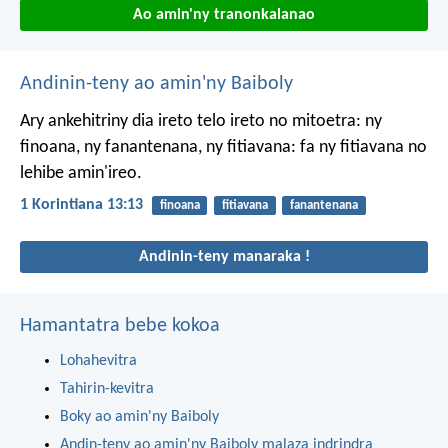
Ao amin'ny tranonkalanao
Andinin-teny ao amin'ny Baiboly
Ary ankehitriny dia ireto telo ireto no mitoetra: ny
finoana, ny fanantenana, ny fitiavana: fa ny fitiavana no
lehibe amin'ireo.
1 Korintiana 13:13
finoana
fitiavana
fanantenana
Andinin-teny manaraka !
Hamantatra bebe kokoa
Lohahevitra
Tahirin-kevitra
Boky ao amin'ny Baiboly
Andin-teny ao amin'ny Baiboly malaza indrindra