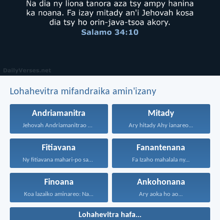
Lohahevitra mifandraika amin'izany
Andriamanitra
Mitady
Jehovah Andriamanitrao no ao...
Ary hitady Ahy ianareo...
Fitiavana
Fanantenana
Ny fitiavana mahari-po sady...
Fa Izaho mahalala ny...
Finoana
Ankohonana
Koa lazaiko aminareo: Na...
Ary aoka ho ao...
Lohahevitra hafa...