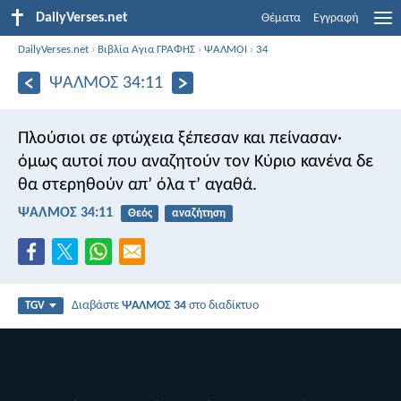
DailyVerses.net
Θέματα
Εγγραφή
DailyVerses.net
›
Βιβλία Αγια ΓΡΑΦΗΣ
›
ΨΑΛΜΟΙ
›
34
ΨΑΛΜΌΣ 34:11
Πλούσιοι σε φτώχεια ξέπεσαν και πείνασαν·
όμως αυτοί που αναζητούν τον Κύριο
κανένα δε
θα στερηθούν απ’ όλα τ’ αγαθά.
ΨΑΛΜΌΣ 34:11
Θεός
αναζήτηση
Διαβάστε
ΨΑΛΜΌΣ 34
στο διαδίκτυο
TGV