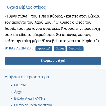
Τυχαία Βίβλος στίχος
«Γύρνα πίσω», του είπε ο Κύριος, «και πες στον Εζεκία,
τον άρχοντα του λαού μου: “Ο Κύριος ο Θεός του
Δαβίδ, του προγόνου σου, λέει: Άκουσα την προσευχή
σου και είδα τα δάκρυά σου. Θα σε κάνω, λοιπόν,
καλά· την τρίτη μέρα θ’ ανεβείς στο ναό του Κυρίου.”»
Β΄ ΒΑΣΙΛΕΩΝ 20:5
προσευχή
θλίψη
θεραπεία
Επόμενο στίχο!
Διαβάστε περισσότερα
Θέματα
Αρχείο
Βιβλία Αγια ΓΡΑΦΗΣ
Οι πιο δημοφιλείς στίχοι