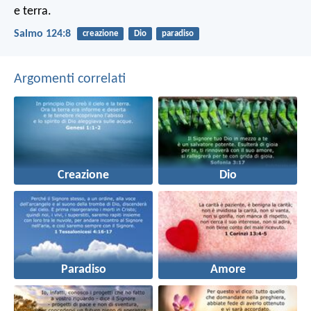
e terra.
Salmo 124:8
creazione
Dio
paradiso
Argomenti correlati
Creazione
Dio
Paradiso
Amore