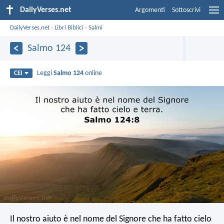
DailyVerses.net
Argomenti
Sottoscrivi
DailyVerses.net
›
Libri Biblici
›
Salmi
Salmo 124
Leggi
Salmo 124
online
CEI
Il nostro aiuto è nel nome del Signore
che ha fatto cielo