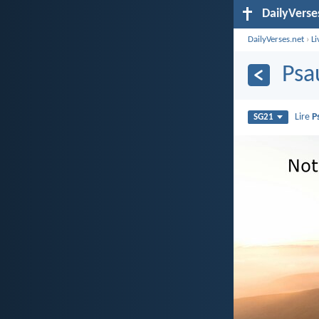
DailyVerse
DailyVerses.net
›
Li
Psa
Lire
P
SG21