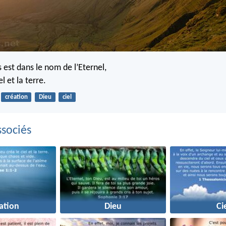
 est dans le nom de l’Eternel,
el et la terre.
création
Dieu
ciel
sociés
ation
Dieu
Ci