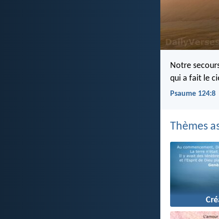
Notre secours
qui a fait le ci
Psaume 124:8
Thèmes as
Cré