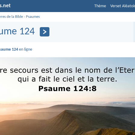
s.net
Thème
Verset Aléatoi
vres de la Bible
›
Psaumes
ume 124
saume 124
en ligne