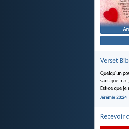
A
Verset Bib
Quelqu'un pou
sans que moi, 
Est-ce que je 
Jérémie 23:24
Recevoir c