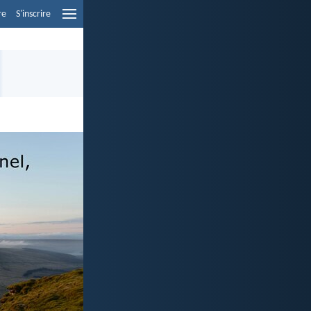
re
S'inscrire