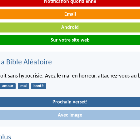
Notification quotidienne
Email
Android
Sur votre site web
la Bible Aléatoire
oit sans hypocrisie. Ayez le mal en horreur, attachez-vous au 
amour
mal
bonté
Prochain verset!
Avec Image
plus