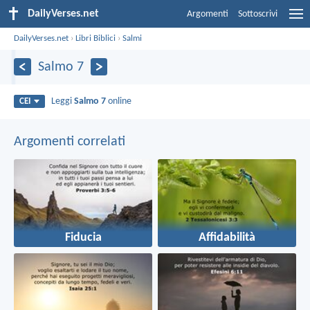
DailyVerses.net
Argomenti
Sottoscrivi
DailyVerses.net
›
Libri Biblici
›
Salmi
Salmo 7
Leggi
Salmo 7
online
CEI
Argomenti correlati
Fiducia
Affidabilità