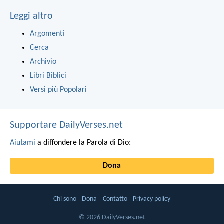
Leggi altro
Argomenti
Cerca
Archivio
Libri Biblici
Versi più Popolari
Supportare DailyVerses.net
Aiutami
a diffondere la Parola di Dio:
Dona
Chi sono
Dona
Contatto
Privacy policy
© 2026 DailyVerses.net