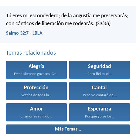
Tú eres mi escondedero; de la angustia me preservarás;
con cánticos de liberación me rodearás.
(Selah)
Salmo 32:7 - LBLA
Temas relacionados
Alegría
Seguridad
Estad siempre gozosos. Orad...
Pero fiel es el...
Protección
Cantar
Vestíos de toda la...
Pero yo cantaré de...
Amor
Esperanza
El amor es sufrido...
Porque yo sé los...
Más Temas...