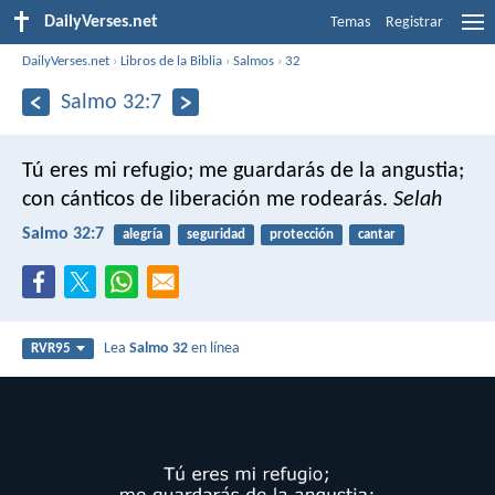
DailyVerses.net
Temas
Registrar
DailyVerses.net
›
Libros de la Biblia
›
Salmos
›
32
Salmo 32:7
Tú eres mi refugio;
me guardarás de la angustia;
con cánticos de liberación me rodearás.
Selah
Salmo 32:7
alegría
seguridad
protección
cantar
Lea
Salmo 32
en línea
RVR95