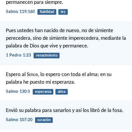
permanecen para siempre.
Salmo 119:160
fiabilidad
ley
Pues ustedes han nacido de nuevo, no de simiente
perecedera, sino de simiente imperecedera, mediante la
palabra de Dios que vive y permanece.
1 Pedro 1:23
renacimiento
Espero al S
eñor
, lo espero con toda el alma;
en su
palabra he puesto mi esperanza.
Salmo 130:5
esperanza
alma
Envió su palabra para sanarlos
y así los libró de la fosa.
Salmo 107:20
curación