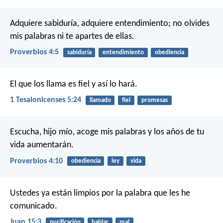
Adquiere sabiduría, adquiere entendimiento;
no olvides
mis palabras ni te apartes de ellas.
Proverbios 4:5
sabiduría
entendimiento
obediencia
El que los llama es fiel y así lo hará.
1 Tesalonicenses 5:24
llamado
fiel
promesas
Escucha, hijo mío, acoge mis palabras
y los años de tu
vida aumentarán.
Proverbios 4:10
obediencia
ley
vida
Ustedes ya están limpios por la palabra que les he
comunicado.
Juan 15:3
purificación
hablar
mal