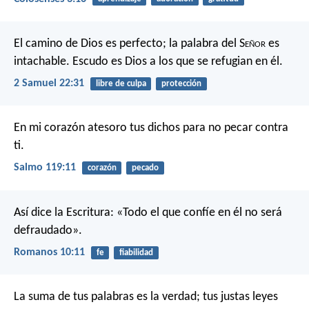
El camino de Dios es perfecto;
la palabra del S
eñor
es
intachable.
Escudo es Dios a los que se refugian en él.
2 Samuel 22:31
libre de culpa
protección
En mi corazón atesoro tus dichos
para no pecar contra
ti.
Salmo 119:11
corazón
pecado
Así dice la Escritura: «Todo el que confíe en él no será
defraudado».
Romanos 10:11
fe
fiabilidad
La suma de tus palabras es la verdad;
tus justas leyes