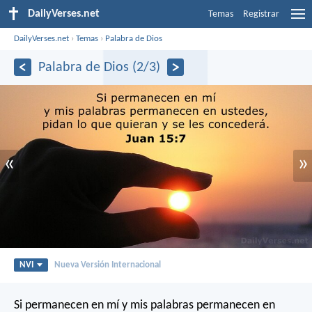
DailyVerses.net
Temas
Registrar
DailyVerses.net
›
Temas
›
Palabra de Dios
Palabra de Dios (2/3)
«
»
NVI
Nueva Versión Internacional
Si permanecen en mí y mis palabras permanecen en