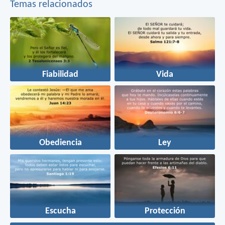
Temas relacionados
Fiabilidad
Vida
Obediencia
Ley
Escucha
Protección