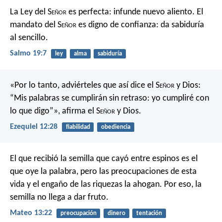
La Ley del S
eñor
es perfecta:
infunde nuevo aliento.
El
mandato del S
eñor
es digno de confianza:
da sabiduría
al sencillo.
Salmo 19:7
ley
alma
sabiduría
«Por lo tanto, adviérteles que así dice el S
eñor
y Dios:
“Mis palabras se cumplirán sin retraso: yo cumpliré con
lo que digo”», afirma el S
eñor
y Dios.
Ezequiel 12:28
fiabilidad
obediencia
El que recibió la semilla que cayó entre espinos es el
que oye la palabra, pero las preocupaciones de esta
vida y el engaño de las riquezas la ahogan. Por eso, la
semilla no llega a dar fruto.
Mateo 13:22
preocupación
dinero
tentación