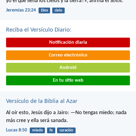
yo el que llena los cielos y la tierra?»,
afirma el S
eñor
.
Jeremías 23:24
Dios
cielo
Reciba el Versículo Diario:
Notificación diaria
Correo electrónico
Android
En tu sitio web
Versículo de la Biblia al Azar
Al oír esto, Jesús dijo a Jairo: —No tengas miedo; nada
más cree y ella será sanada.
Lucas 8:50
miedo
fe
curación