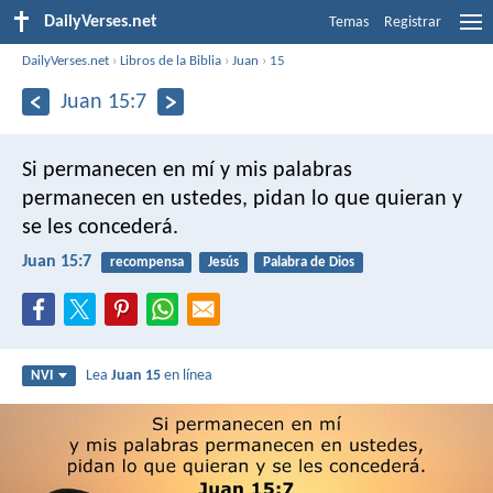
DailyVerses.net
Temas
Registrar
DailyVerses.net
›
Libros de la Biblia
›
Juan
›
15
Juan 15:7
Si permanecen en mí y mis palabras
permanecen en ustedes, pidan lo que quieran y
se les concederá.
Juan 15:7
recompensa
Jesús
Palabra de Dios
Lea
Juan 15
en línea
NVI