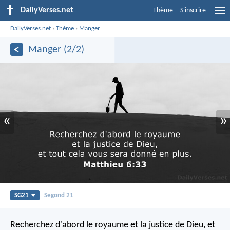
DailyVerses.net
Thème
S'inscrire
DailyVerses.net
›
Thème
›
Manger
Manger (2/2)
«
»
SG21
Segond 21
Recherchez d'abord le royaume et la justice de Dieu, et