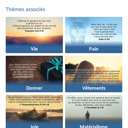
Thèmes associés
Vie
Pain
Donner
Vêtements
Joie
Matérialisme