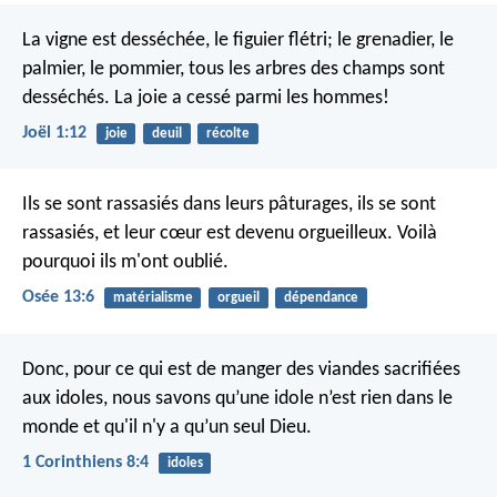
La vigne est desséchée,
le figuier flétri;
le grenadier, le
palmier, le pommier,
tous les arbres des champs sont
desséchés.
La joie a cessé parmi les hommes!
Joël 1:12
joie
deuil
récolte
Ils se sont rassasiés dans leurs pâturages,
ils se sont
rassasiés, et leur cœur est devenu orgueilleux.
Voilà
pourquoi ils m'ont oublié.
Osée 13:6
matérialisme
orgueil
dépendance
Donc, pour ce qui est de manger des viandes sacrifiées
aux idoles, nous savons qu’une idole n’est rien dans le
monde et qu'il n'y a qu’un seul Dieu.
1 Corinthiens 8:4
idoles