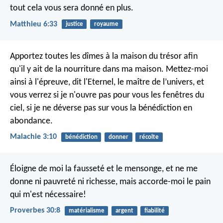
tout cela vous sera donné en plus.
Matthieu 6:33
justice
royaume
Apportez toutes les dîmes à la maison du trésor
afin
qu'il y ait de la nourriture dans ma maison.
Mettez-moi
ainsi à l'épreuve,
dit l'Eternel, le maître de l’univers,
et
vous verrez si je n'ouvre pas pour vous les fenêtres du
ciel,
si je ne déverse pas sur vous la bénédiction en
abondance.
Malachie 3:10
bénédiction
donner
récolte
Éloigne de moi la fausseté et le mensonge,
et ne me
donne ni pauvreté ni richesse,
mais accorde-moi le pain
qui m'est nécessaire!
Proverbes 30:8
matérialisme
argent
fiabilité