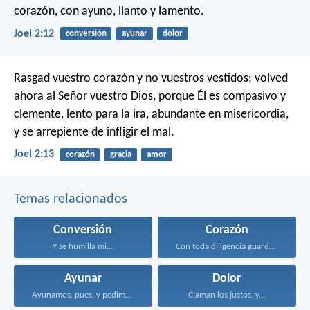
corazón,
con ayuno, llanto y lamento.
Joel 2:12
conversión
ayunar
dolor
Rasgad vuestro corazón y no vuestros vestidos;
volved
ahora al Señor vuestro Dios,
porque Él es compasivo y
clemente,
lento para la ira, abundante en misericordia,
y se arrepiente de infligir el mal.
Joel 2:13
corazón
gracia
amor
Temas relacionados
Conversión
Corazón
Y se humilla mi...
Con toda diligencia guarda...
Ayunar
Dolor
Ayunamos, pues, y pedimos...
Claman los justos, y...