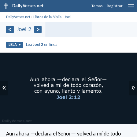
DailyVerses.net
Temas
Registrar
DailyVerses.net
›
Libros de la Biblia
›
Joel
Joel 2
Lea
Joel 2
en línea
LBLA
«
»
Aun ahora —declara el Señor—
volved a mí de todo