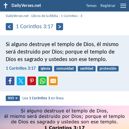
DailyVerses.net
Temas
Registrar
DailyVerses.net
›
Libros de la Biblia
›
1 Corintios
›
3
1 Corintios 3:17
Si alguno destruye el templo de Dios, él mismo
será destruido por Dios; porque el templo de
Dios es sagrado y ustedes son ese templo.
1 Corintios 3:17
iglesia
comunidad
santidad
protección
Lea
1 Corintios 3
en línea
NVI