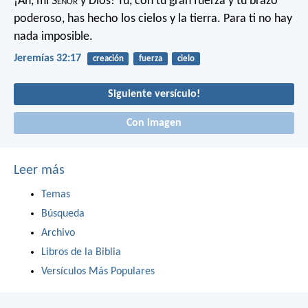
¡Ah, mi S
eñor
y Dios! Tú, con tu gran fuerza y tu brazo
poderoso, has hecho los cielos y la tierra. Para ti no hay
nada imposible.
Jeremías 32:17
creación
fuerza
cielo
Siguiente versículo!
Con imagen
Leer más
Temas
Búsqueda
Archivo
Libros de la Biblia
Versículos Más Populares