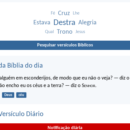
Cruz
Fé
Lhe
Destra
Estava
Alegria
Trono
Qual
Jesus
Pesquisar versículos Bíblicos
da Bíblia do dia
 alguém em esconderijos, de modo que eu não o veja? — diz o
ão encho eu os céus e a terra? — diz o S
enhor
.
Deus
céu
ersículo Diário
Notificação diária