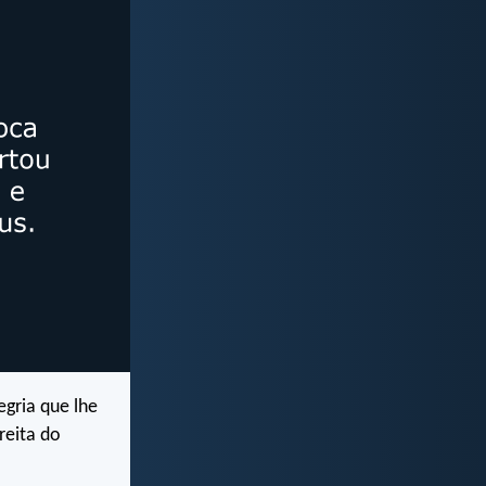
egria que lhe
reita do