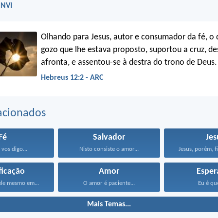
 NVI
Olhando para Jesus, autor e consumador da fé, o 
gozo que lhe estava proposto, suportou a cruz, d
afronta, e assentou-se à destra do trono de Deus.
Hebreus 12:2 - ARC
acionados
Fé
Salvador
Jes
 vos digo...
Nisto consiste o amor...
Jesus, porém, fi
ficação
Amor
Esper
le mesmo em...
O amor é paciente...
Eu é que
Mais Temas...