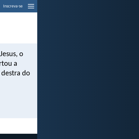
Inscreva-se
Jesus, o
rtou a
 destra do