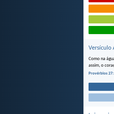
Versículo 
Como na água
assim, o cor
Provérbios 27: