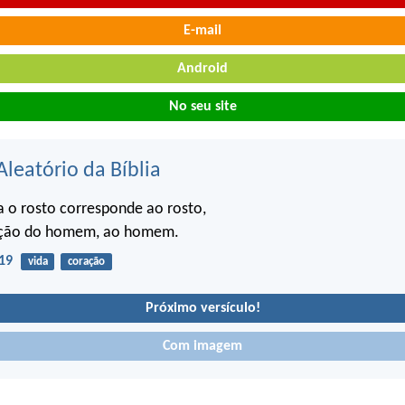
E-mail
Android
No seu site
Aleatório da Bíblia
 o rosto corresponde ao rosto,
ação do homem, ao homem.
19
vida
coração
Próximo versículo!
Com imagem