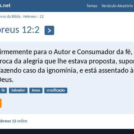
s.net
Temas
Versículo Aleatório
vros da Bíblia
›
Hebreus
›
12
reus 12:2
irmemente para o Autor e Consumador da fé, 
roca da alegria que lhe estava proposta, supo
fazendo caso da ignomínia, e está assentado à
Deus.
fé
Salvador
Jesus
crucificação
ebreus 12
online