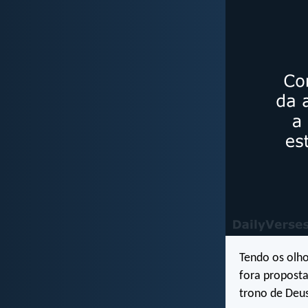
Tendo os olho
fora proposta
trono de Deu