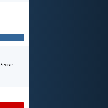
 S
enhor
;