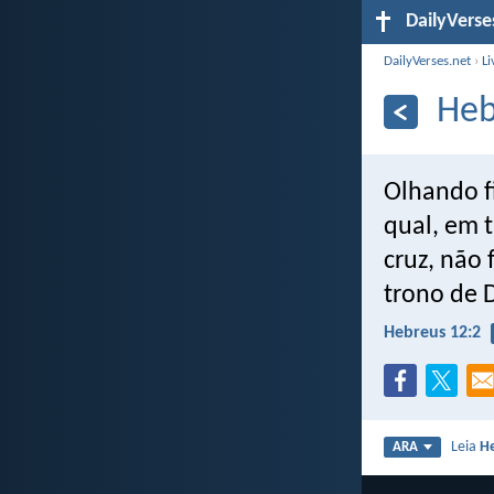
DailyVerse
DailyVerses.net
›
Li
Heb
Olhando f
qual, em t
cruz, não 
trono de 
Hebreus 12:2
Leia
H
ARA