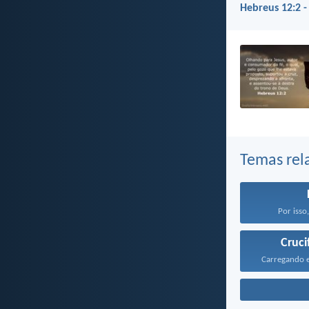
Hebreus 12:2 -
Temas rel
Por isso,
Cruci
Carregando e