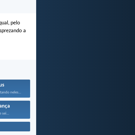
qual, pelo
esprezando a
us
tando neles...
ança
 sei...