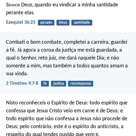
S
enhor
Deus, quando eu vindicar a minha santidade
perante elas.
Ezequiel 36:23
pecado
Deus
santidade
Combati o bom combate, completei a carreira, guardei
a fé. Já agora a coroa da justiça me está guardada, a
qual o Senhor, reto juiz, me dará naquele Dia; e não
somente a mim, mas também a todos quantos amam a
sua vinda.
2 Timóteo 4:7-8
fé
justiça
recompensa
Nisto reconheceis o Espírito de Deus: todo espírito que
confessa que Jesus Cristo veio em carne é de Deus; e
todo espírito que não confessa a Jesus não procede de
Deus; pelo contrário, este é o espírito do anticristo, a
respeito do qual tendes ouvido que vem e,