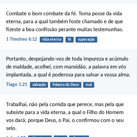
Combate o bom combate da fé. Toma posse da vida
eterna, para a qual também foste chamado e de que
fizeste a boa confissão perante muitas testemunhas.
1 Timóteo 6:12
vida eterna
fé
superação
Portanto, despojando-vos de toda impureza e acúmulo
de maldade, acolhei, com mansidão, a palavra em vós
implantada, a qual é poderosa para salvar a vossa alma.
Tiago 1:21
salvação
Palavra de Deus
mal
Trabalhai, não pela comida que perece, mas pela que
subsiste para a vida eterna, a qual o Filho do Homem
vos dará; porque Deus, o Pai, o confirmou com o seu
selo.