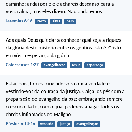
caminho; andai por ele e achareis descanso para a
vossa alma; mas eles dizem: Não andaremos.
Jeremias 6:16
resto
alma
bem
Aos quais Deus quis dar a conhecer qual seja a riqueza
da glória deste mistério entre os gentios, isto é, Cristo
em vós, a esperança da glória.
Colossenses 1:27
evangelização
Jesus
esperança
Estai, pois, firmes, cingindo-vos com a verdade e
vestindo-vos da couraça da justiça. Calçai os pés com a
preparação do evangelho da paz; embraçando sempre
o escudo da fé, com o qual podereis apagar todos os
dardos inflamados do Maligno.
Efésios 6:14-16
verdade
justiça
evangelização