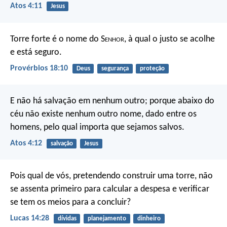
Atos 4:11
Jesus
Torre forte é o nome do S
enhor
,
à qual o justo se acolhe
e está seguro.
Provérbios 18:10
Deus
segurança
proteção
E não há salvação em nenhum outro; porque abaixo do
céu não existe nenhum outro nome, dado entre os
homens, pelo qual importa que sejamos salvos.
Atos 4:12
salvação
Jesus
Pois qual de vós, pretendendo construir uma torre, não
se assenta primeiro para calcular a despesa e verificar
se tem os meios para a concluir?
Lucas 14:28
dívidas
planejamento
dinheiro