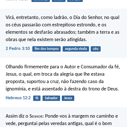
Virá, entretanto, como ladrão, o Dia do Senhor, no qual
os céus passarão com estrepitoso estrondo, e os
elementos se desfarão abrasados; também a terra e as
obras que nela existem serão atingidas.
2 Pedro 3:10
fim dos tempos
segunda vinda
céu
Olhando firmemente para o Autor e Consumador da fé,
Jesus, o qual, em troca da alegria que lhe estava
proposta, suportou a cruz, não fazendo caso da
ignomínia, e está assentado à destra do trono de Deus.
Hebreus 12:2
fé
Salvador
Jesus
Assim diz o S
enhor
: Ponde-vos à margem no caminho e
vede, perguntai pelas veredas antigas, qual é o bom