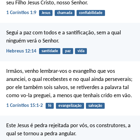
seu Filho Jesus Cristo, nosso Senhor.
1 Coríntios 1:9
Jesus
chamada
confiabilidade
Segui a paz com todos e a santificação, sem a qual
ninguém verá o Senhor.
Hebreus 12:14
santidade
paz
vida
Irmãos, venho lembrar-vos o evangelho que vos
anunciei, o qual recebestes e no qual ainda perseverais;
por ele também sois salvos, se retiverdes a palavra tal
como vo-la preguei, a menos que tenhais crido em vão.
1 Coríntios 15:1-2
fé
evangelização
salvação
Este Jesus é pedra rejeitada por vós, os construtores, a
qual se tornou a pedra angular.