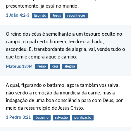
presentemente, já está no mundo.
1 João 4:2-3
Espírito
Jesus
reconhecer
O reino dos céus é semelhante a um tesouro oculto no
campo, o qual certo homem, tendo-o achado,
escondeu. E, transbordante de alegria, vai, vende tudo o
que tem e compra aquele campo.
Mateus 13:44
reino
céu
alegria
A qual, figurando o batismo, agora também vos salva,
não sendo a remoção da imundícia da carne, mas a
indagação de uma boa consciência para com Deus, por
meio da ressurreição de Jesus Cristo.
1 Pedro 3:21
batismo
salvação
purificação