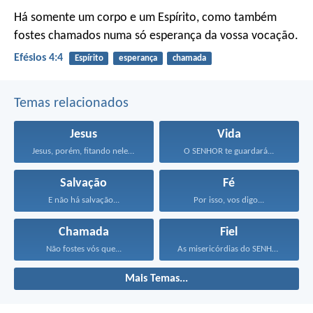
Há somente um corpo e um Espírito, como também
fostes chamados numa só esperança da vossa vocação.
Efésios 4:4
Espírito
esperança
chamada
Temas relacionados
Jesus
Vida
Jesus, porém, fitando neles...
O SENHOR te guardará...
Salvação
Fé
E não há salvação...
Por isso, vos digo...
Chamada
Fiel
Não fostes vós que...
As misericórdias do SENHOR...
Mais Temas...