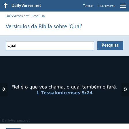
DailyVerses.net
Temas
Inscreva-se
DailyVerses.net
›
Pesquisa
Versículos da Bíblia sobre 'Qual'
«
»