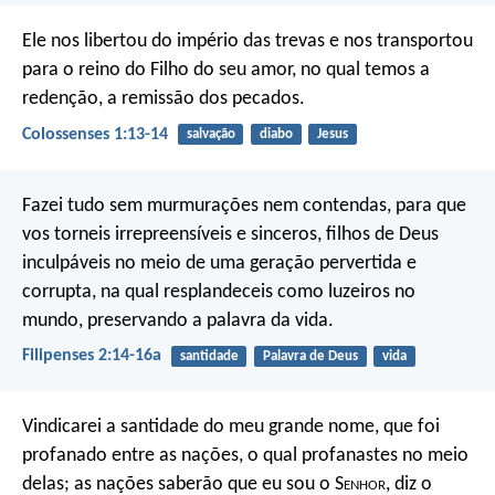
Ele nos libertou do império das trevas e nos transportou
para o reino do Filho do seu amor, no qual temos a
redenção, a remissão dos pecados.
Colossenses 1:13-14
salvação
diabo
Jesus
Fazei tudo sem murmurações nem contendas, para que
vos torneis irrepreensíveis e sinceros, filhos de Deus
inculpáveis no meio de uma geração pervertida e
corrupta, na qual resplandeceis como luzeiros no
mundo, preservando a palavra da vida.
Filipenses 2:14-16a
santidade
Palavra de Deus
vida
Vindicarei a santidade do meu grande nome, que foi
profanado entre as nações, o qual profanastes no meio
delas; as nações saberão que eu sou o S
enhor
, diz o