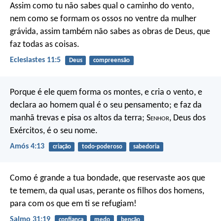
Assim como tu não sabes qual o caminho do vento,
nem como se formam os ossos no ventre da mulher
grávida, assim também não sabes as obras de Deus, que
faz todas as coisas.
Eclesiastes 11:5
Deus
compreensão
Porque é ele quem forma os montes, e cria o vento, e
declara ao homem qual é o seu pensamento; e faz da
manhã trevas e pisa os altos da terra; S
enhor
, Deus dos
Exércitos, é o seu nome.
Amós 4:13
criação
todo-poderoso
sabedoria
Como é grande a tua bondade,
que reservaste aos que
te temem,
da qual usas, perante os filhos dos homens,
para com os que em ti se refugiam!
Salmo 31:19
confiança
medo
benção