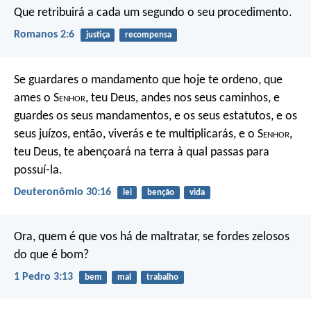
Que retribuirá a cada um segundo o seu procedimento.
Romanos 2:6
justiça
recompensa
Se guardares o mandamento que hoje te ordeno, que
ames o S
enhor
, teu Deus, andes nos seus caminhos, e
guardes os seus mandamentos, e os seus estatutos, e os
seus juízos, então, viverás e te multiplicarás, e o S
enhor
,
teu Deus, te abençoará na terra à qual passas para
possuí-la.
Deuteronômio 30:16
lei
benção
vida
Ora, quem é que vos há de maltratar, se fordes zelosos
do que é bom?
1 Pedro 3:13
bem
mal
trabalho