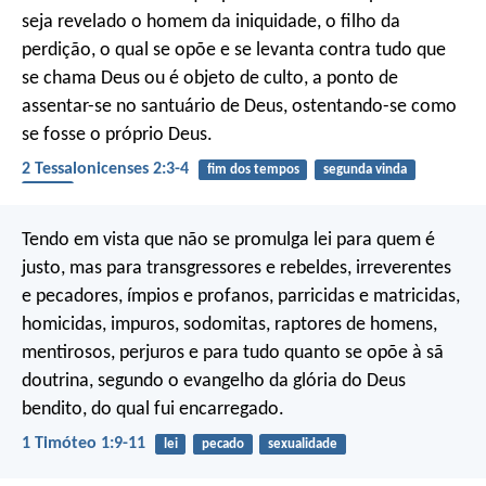
seja revelado o homem da iniquidade, o filho da
perdição, o qual se opõe e se levanta contra tudo que
se chama Deus ou é objeto de culto, a ponto de
assentar-se no santuário de Deus, ostentando-se como
se fosse o próprio Deus.
2 Tessalonicenses 2:3-4
fim dos tempos
segunda vinda
ídolos
Tendo em vista que não se promulga lei para quem é
justo, mas para transgressores e rebeldes, irreverentes
e pecadores, ímpios e profanos, parricidas e matricidas,
homicidas, impuros, sodomitas, raptores de homens,
mentirosos, perjuros e para tudo quanto se opõe à sã
doutrina, segundo o evangelho da glória do Deus
bendito, do qual fui encarregado.
1 Timóteo 1:9-11
lei
pecado
sexualidade