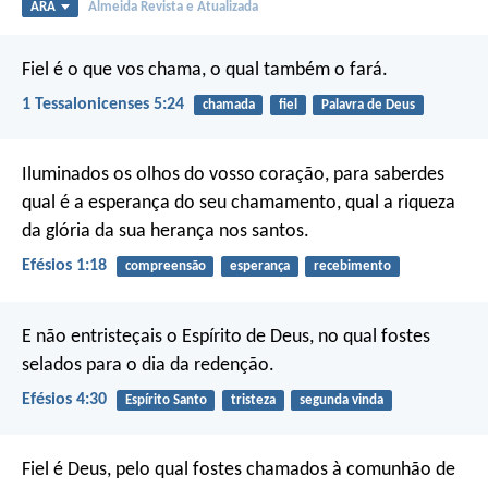
ARA
Almeida Revista e Atualizada
Fiel é o que vos chama, o qual também o fará.
1 Tessalonicenses 5:24
chamada
fiel
Palavra de Deus
Iluminados os olhos do vosso coração, para saberdes
qual é a esperança do seu chamamento, qual a riqueza
da glória da sua herança nos santos.
Efésios 1:18
compreensão
esperança
recebimento
E não entristeçais o Espírito de Deus, no qual fostes
selados para o dia da redenção.
Efésios 4:30
Espírito Santo
tristeza
segunda vinda
Fiel é Deus, pelo qual fostes chamados à comunhão de