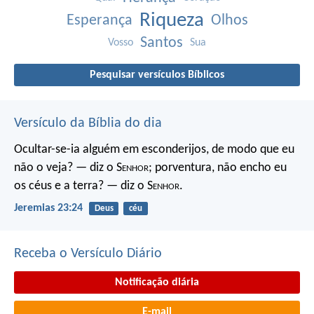
Riqueza
Esperança
Olhos
Santos
Vosso
Sua
Pesquisar versículos Bíblicos
Versículo da Bíblia do dia
Ocultar-se-ia alguém em esconderijos, de modo que eu
não o veja? — diz o S
enhor
; porventura, não encho eu
os céus e a terra? — diz o S
enhor
.
Jeremias 23:24
Deus
céu
Receba o Versículo Diário
Notificação diária
E-mail