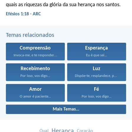
quais as riquezas da glória da sua herança nos santos.
Efésios 1:18 - ARC
Temas relacionados
Compreensão
Esperança
Invoca-me, e te responderei...
Eu é que sei...
Recebimento
Luz
Por isso, vos digo...
Dispõe-te, resplandece, porque vem...
Amor
Fé
O amor é paciente...
Por isso, vos digo...
Mais Temas...
Herança
Qual
Coração