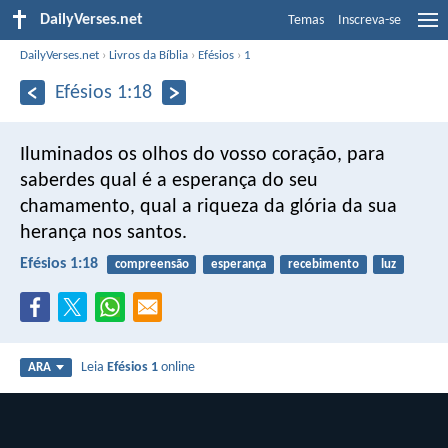
DailyVerses.net
Temas
Inscreva-se
DailyVerses.net
›
Livros da Bíblia
›
Efésios
›
1
Efésios 1:18
Iluminados os olhos do vosso coração, para
saberdes qual é a esperança do seu
chamamento, qual a riqueza da glória da sua
herança nos santos.
Efésios 1:18
compreensão
esperança
recebimento
luz
Leia
Efésios 1
online
ARA