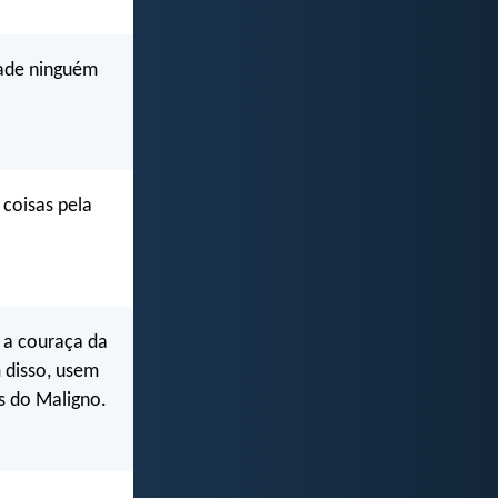
dade ninguém
 coisas pela
 a couraça da
 disso, usem
s do Maligno.