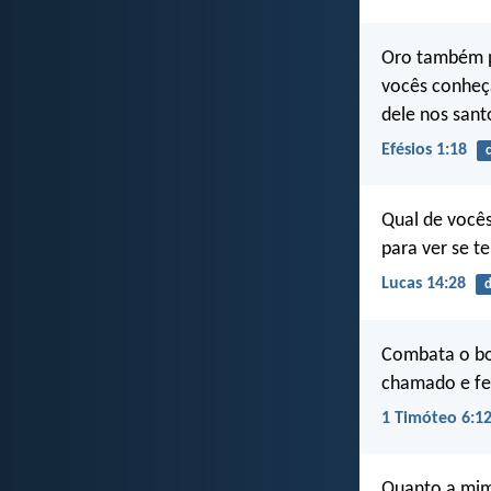
Oro também p
vocês conheça
dele nos sant
Efésios 1:18
Qual de vocês
para ver se t
Lucas 14:28
d
Combata o bom
chamado e fe
1 Timóteo 6:1
Quanto a mim,