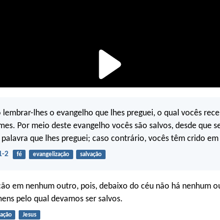
 lembrar-lhes o evangelho que lhes preguei, o qual vocês rec
rmes. Por meio deste evangelho vocês são salvos, desde que 
palavra que lhes preguei; caso contrário, vocês têm crido em
1-2
fé
evangelização
salvação
ção em nenhum outro, pois, debaixo do céu não há nenhum 
ens pelo qual devamos ser salvos.
vação
Jesus