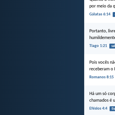
por meio da q
Gálatas 6:14
Portanto, liv
humildemente 
Tiago 1:21
sa
Pois vocês n
receberam o E
Romanos 8:15
Há um só corp
chamados é u
Efésios 4:4
Es