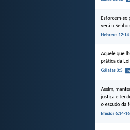
Esforcem-se 
verá o Senhor
Hebreus 12:14
Aquele que lh
prática da Le
Gálatas 3:5
le
Assim, manten
justiça e ten
o escudo da f
Efésios 6:14-16