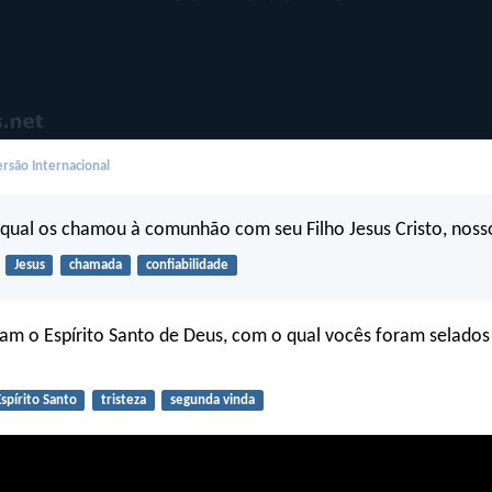
rsão Internacional
o qual os chamou à comunhão com seu Filho Jesus Cristo, noss
Jesus
chamada
confiabilidade
am o Espírito Santo de Deus, com o qual vocês foram selados 
spírito Santo
tristeza
segunda vinda