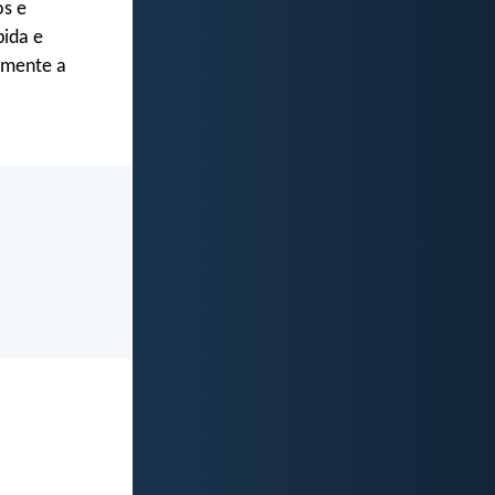
os e
pida e
emente a