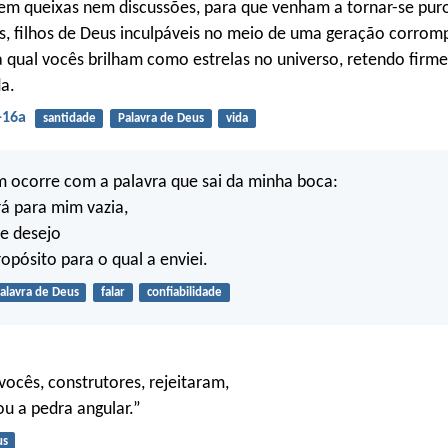
em queixas nem discussões, para que venham a tornar-se pur
is, filhos de Deus inculpáveis no meio de uma geração corrom
 qual vocês brilham como estrelas no universo, retendo firm
da.
-16a
santidade
Palavra de Deus
vida
 ocorre com a palavra que sai da minha boca:
rá para mim vazia,
e desejo
ropósito para o qual a enviei.
alavra de Deus
falar
confiabilidade
vocês, construtores, rejeitaram,
ou a pedra angular.”
us