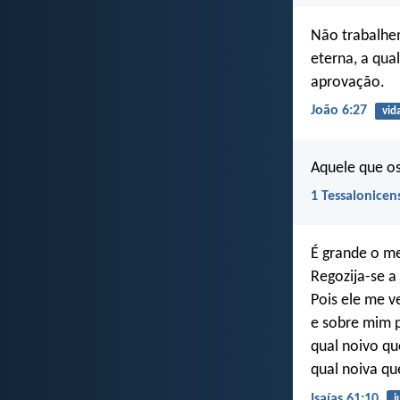
Não trabalhe
eterna, a qua
aprovação.
João 6:27
vid
Aquele que os 
1 Tessalonicen
É grande o me
Regozija-se 
Pois ele me v
e sobre mim p
qual noivo q
qual noiva qu
Isaías 61:10
j