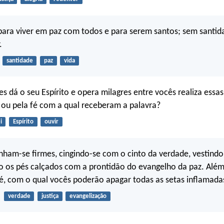
para viver em paz com todos e para serem santos; sem santi
.
santidade
paz
vida
es dá o seu Espírito e opera milagres entre vocês realiza essas
i ou pela fé com a qual receberam a palavra?
i
Espírito
ouvir
ham-se firmes, cingindo-se com o cinto da verdade, vestindo
do os pés calçados com a prontidão do evangelho da paz. Além
é, com o qual vocês poderão apagar todas as setas inflamada
verdade
justiça
evangelização