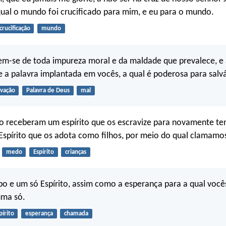
ual o mundo foi crucificado para mim, e eu para o mundo.
crucificação
mundo
rem-se de toda impureza moral e da maldade que prevalece, e
a palavra implantada em vocês, a qual é poderosa para salvá
lvação
Palavra de Deus
mal
ão receberam um espírito que os escravize para novamente t
spírito que os adota como filhos, por meio do qual clamamos:
medo
Espírito
crianças
o e um só Espírito, assim como a esperança para a qual voc
ma só.
pírito
esperança
chamada