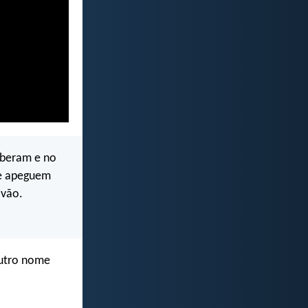
eberam e no
se apeguem
 vão.
outro nome