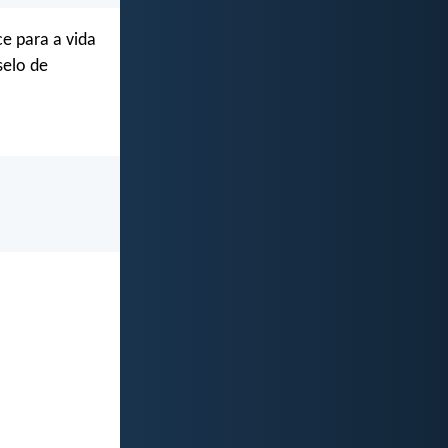
e para a vida
selo de