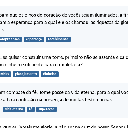
ara que os olhos do coração de vocês sejam iluminados, a fi
m a esperança para a qual ele os chamou, as riquezas da glo
os.
compreensão
esperança
recebimento
, se quiser construir uma torre, primeiro não se assenta e calc
em dinheiro suficiente para completá-la?
ívidas
planejamento
dinheiro
 combate da fé. Tome posse da vida eterna, para a qual voc
z a boa confissão na presença de muitas testemunhas.
2
vida eterna
fé
superação
 que eu jamais me glorie, a não ser na cruz de nosso Senhor J