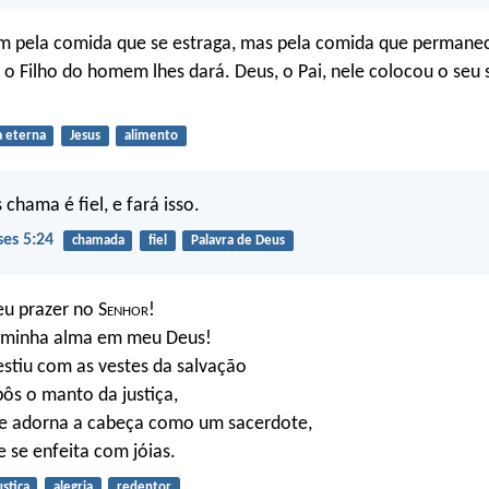
m pela comida que se estraga, mas pela comida que permanec
l o Filho do homem lhes dará. Deus, o Pai, nele colocou o seu 
a eterna
Jesus
alimento
chama é fiel, e fará isso.
ses 5:24
chamada
fiel
Palavra de Deus
u prazer no S
enhor
!
a minha alma em meu Deus!
estiu com as vestes da salvação
ôs o manto da justiça,
ue adorna a cabeça como um sacerdote,
e se enfeita com jóias.
ustiça
alegria
redentor