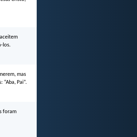
 aceitem
-los.
emerem, mas
 “Aba, Pai”.
ês foram