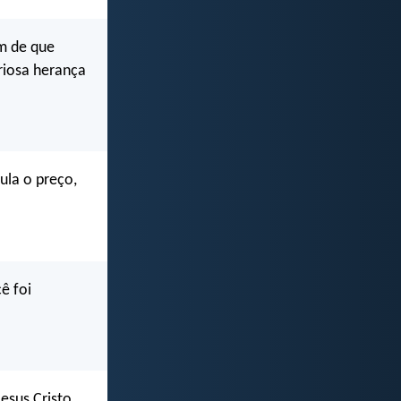
m de que
riosa herança
ula o preço,
ê foi
esus Cristo,