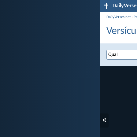
DailyVerse
DailyVerses.net
›
P
Versícu
«