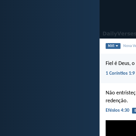
NVI
Nova Ve
Fiel é Deus, 
1 Coríntios 1:9
Não entristeç
redenção.
Efésios 4:30
E