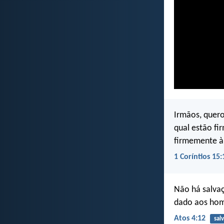
Irmãos, quero
qual estão fi
firmemente à 
1 Coríntios 15:
Não há salva
dado aos hom
Atos 4:12
sal