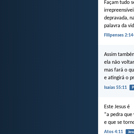
Façam tudo s
irrepreensíve
depravada, na
palavra da vi
Filipenses 2:14
Assim também
ela não volta
mas fará o qu
e atingirá o p
Isaías 55:11
P
Este Jesus é
“a pedra que 
e que se torn
Atos 4:11
Jes