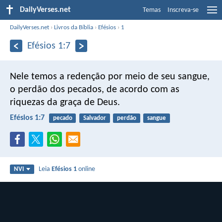
DailyVerses.net
Temas
Inscreva-se
DailyVerses.net
›
Livros da Bíblia
›
Efésios
›
1
Efésios 1:7
Nele temos a redenção por meio de seu sangue,
o perdão dos pecados, de acordo com as
riquezas da graça de Deus.
Efésios 1:7
pecado
Salvador
perdão
sangue
Leia
Efésios 1
online
NVI