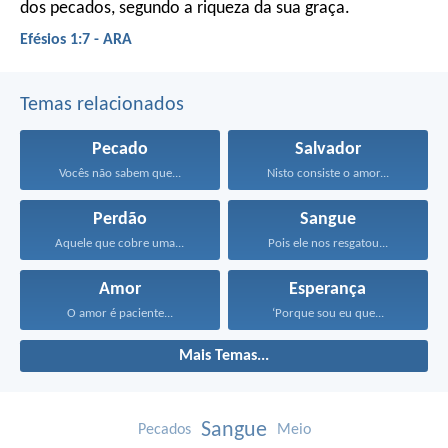
dos pecados, segundo a riqueza da sua graça.
Efésios 1:7 - ARA
Temas relacionados
Pecado
Salvador
Vocês não sabem que...
Nisto consiste o amor...
Perdão
Sangue
Aquele que cobre uma...
Pois ele nos resgatou...
Amor
Esperança
O amor é paciente...
‘Porque sou eu que...
Mais Temas...
Sangue
Pecados
Meio