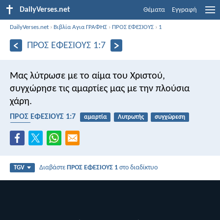
DailyVerses.net
Θέματα
Εγγραφή
DailyVerses.net
›
Βιβλία Αγια ΓΡΑΦΗΣ
›
ΠΡΟΣ ΕΦΕΣΙΟΥΣ
›
1
ΠΡΟΣ ΕΦΕΣΙΟΥΣ 1:7
Μας λύτρωσε με το αίμα του Χριστού,
συγχώρησε τις αμαρτίες μας με την πλούσια
χάρη.
ΠΡΟΣ ΕΦΕΣΙΟΥΣ 1:7
αμαρτία
Λυτρωτής
συγχώρεση
αίμα
Διαβάστε
ΠΡΟΣ ΕΦΕΣΙΟΥΣ 1
στο διαδίκτυο
TGV