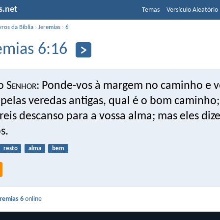
s.net
Temas
Versículo Aleatório
vros da Bíblia
›
Jeremias
›
6
emias 6:16
o S
enhor
: Ponde-vos à margem no caminho e v
 pelas veredas antigas, qual é o bom caminho;
reis descanso para a vossa alma; mas eles di
s.
resto
alma
bem
remias 6
online