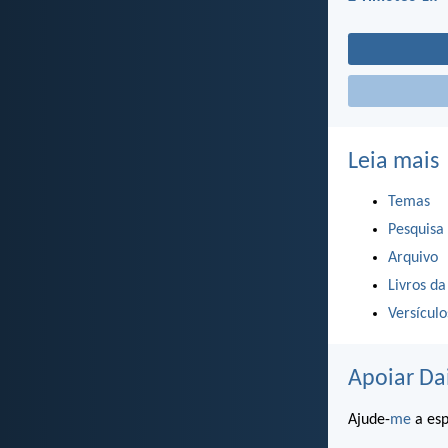
Leia mais
Temas
Pesquisa
Arquivo
Livros da
Versícul
Apoiar Da
Ajude-
me
a esp