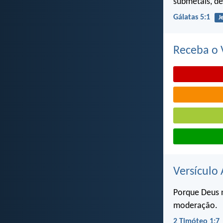
submetais, de
Gálatas 5:1
J
Receba o V
Versículo 
Porque Deus n
moderação.
2 Timóteo 1:7