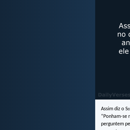
Assim diz o S
e
“Ponham-se n
perguntem pe