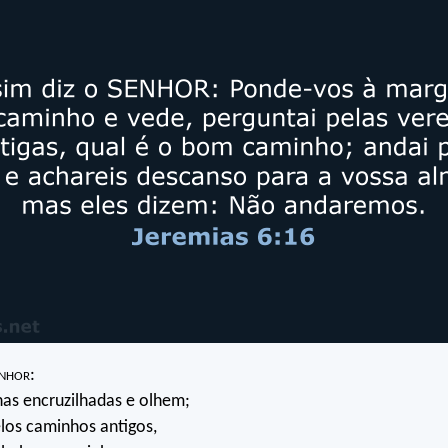
nhor
:
as encruzilhadas e olhem;
los caminhos antigos,