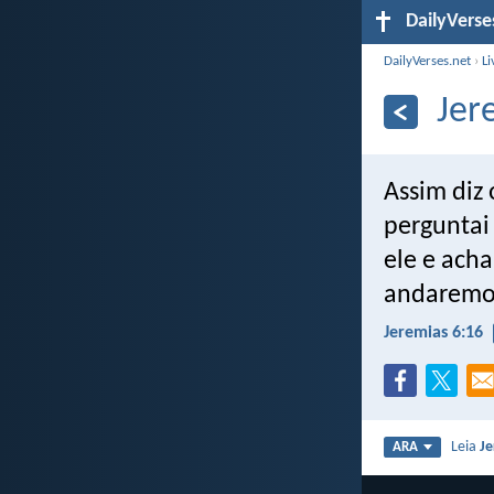
DailyVerse
DailyVerses.net
›
Li
Jer
Assim diz 
perguntai
ele e acha
andaremo
Jeremias 6:16
Leia
Je
ARA