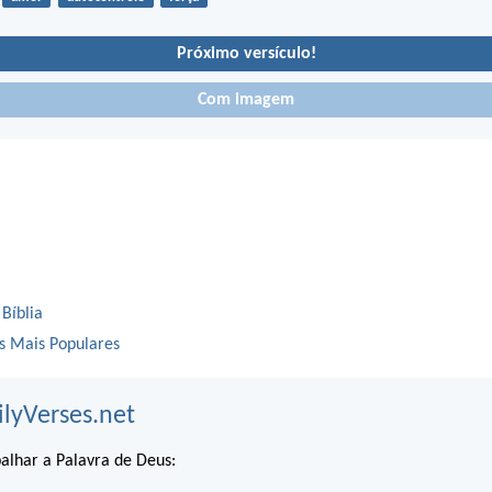
Próximo versículo!
Com imagem
 Bíblia
os Mais Populares
ilyVerses.net
alhar a Palavra de Deus: