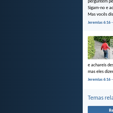
perguntem pe
Sigam-no e a
Mas vocês di
Jeremias 6:16 
e achareis de
mas eles diz
Jeremias 6:16 
Temas rel
R