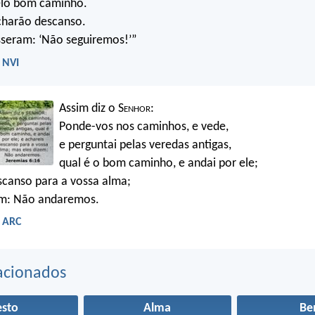
lo bom caminho.
charão descanso.
sseram: ‘Não seguiremos!’”
- NVI
Assim diz o S
enhor
:
Ponde-vos nos caminhos, e vede,
e perguntai pelas veredas antigas,
qual é o bom caminho, e andai por ele;
scanso para a vossa alma;
em: Não andaremos.
- ARC
acionados
esto
Alma
B