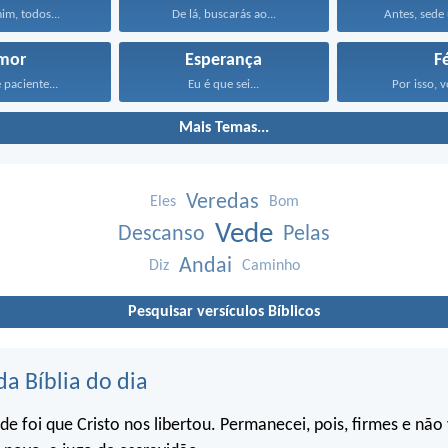
im, todos...
De lá, buscarás ao...
Antes, sede 
mor
Esperança
F
 paciente...
Eu é que sei...
Por isso, v
Mais Temas...
Veredas
Eles
Bom
Vede
Descanso
Pelas
Andai
Diz
Caminho
Pesquisar versículos Bíblicos
da Bíblia do dia
ade foi que Cristo nos libertou. Permanecei, pois, firmes e não