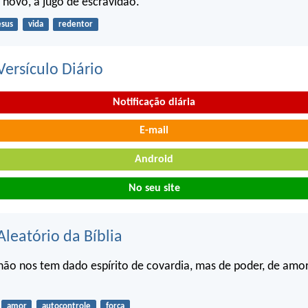
 novo, a jugo de escravidão.
esus
vida
redentor
ersículo Diário
Notificação diária
E-mail
Android
No seu site
Aleatório da Bíblia
ão nos tem dado espírito de covardia, mas de poder, de amor
amor
autocontrole
força