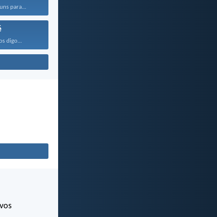
uns para...
é
os digo...
 vos