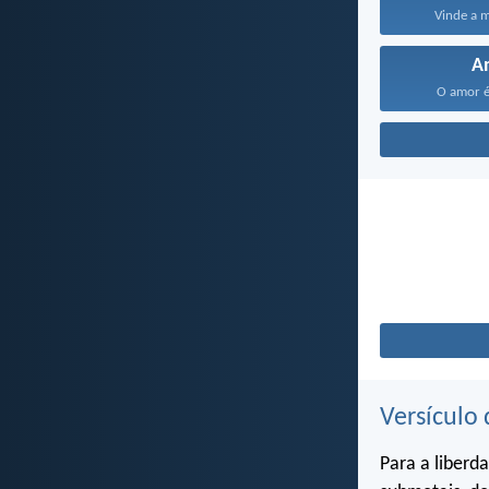
Vinde a m
A
O amor é
Versículo 
Para a liberd