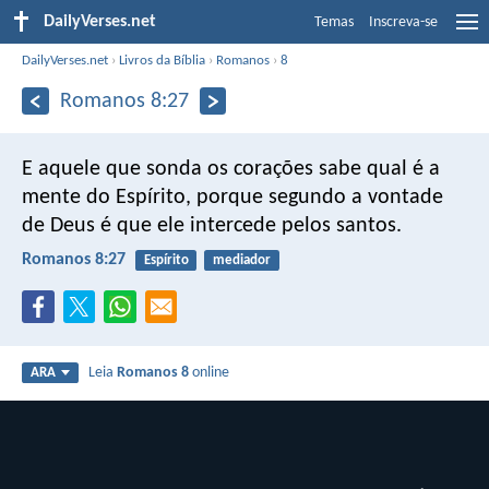
DailyVerses.net
Temas
Inscreva-se
DailyVerses.net
›
Livros da Bíblia
›
Romanos
›
8
Romanos 8:27
E aquele que sonda os corações sabe qual é a
mente do Espírito, porque segundo a vontade
de Deus é que ele intercede pelos santos.
Romanos 8:27
Espírito
mediador
Leia
Romanos 8
online
ARA