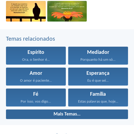
Temas relacionados
Espírito
Mediador
Ora, o Senhor é...
Porquanto há um só...
Amor
Esperança
O amor é paciente...
Eu é que sei...
Fé
Família
Por isso, vos digo...
Estas palavras que, hoje...
Mais Temas...