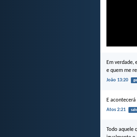
Em verdade, 
e quem me re
João 13:20
ge
E acontecerá 
Atos 2:21
sal
Todo aquele q