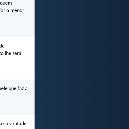
e quem
for o menor
 de
o lhe será
ele que faz a
az a vontade