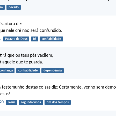
em
pecado
scritura diz:
ue nele crê não será confundido.
1
Palavra de Deus
fé
confiabilidade
tirá que os teus pés vacilem;
 aquele que te guarda.
confiança
confiabilidade
dependência
á testemunho destas coisas diz: Certamente, venho sem dem
Jesus!
20
Jesus
segunda vinda
fim dos tempos