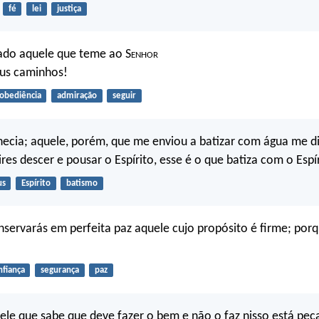
fé
lei
justiça
do aquele que teme ao S
enhor
eus caminhos!
obediência
admiração
seguir
ecia; aquele, porém, que me enviou a batizar com água me di
res descer e pousar o Espírito, esse é o que batiza com o Espí
us
Espírito
batismo
onservarás em perfeita paz aquele cujo propósito é firme; porq
nfiança
segurança
paz
ele que sabe que deve fazer o bem e não o faz nisso está pec