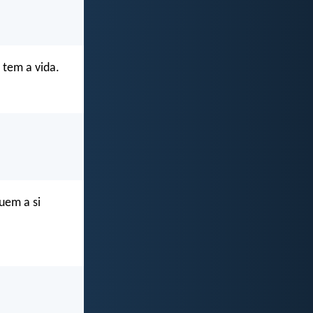
 tem a vida.
uem a si