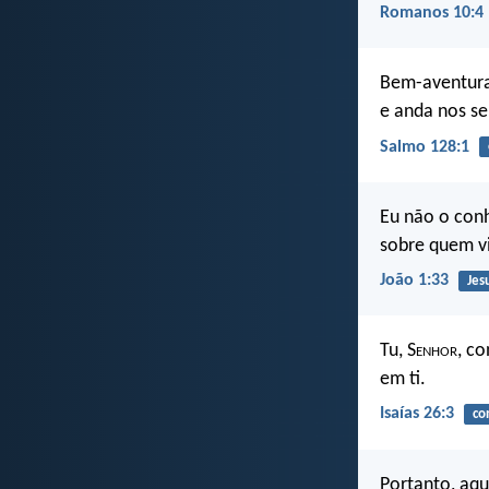
Romanos 10:4
Bem-aventura
e anda nos s
Salmo 128:1
Eu não o conh
sobre quem vi
João 1:33
Jes
Tu, S
enhor
, c
em ti.
Isaías 26:3
co
Portanto, aqu