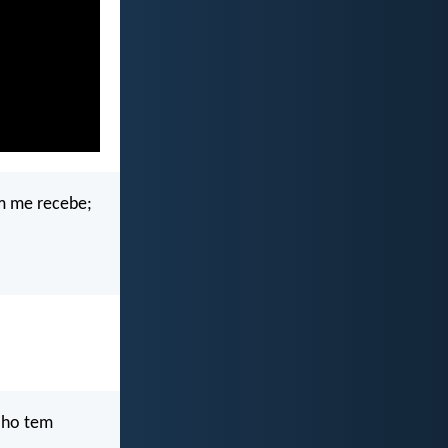
m me recebe;
ilho tem