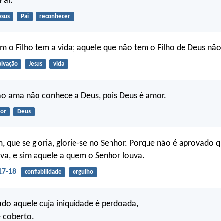
Pai.
esus
Pai
reconhecer
m o Filho tem a vida; aquele que não tem o Filho de Deus não
alvação
Jesus
vida
ão ama não conhece a Deus, pois Deus é amor.
or
Deus
, que se gloria, glorie-se no Senhor. Porque não é aprovado q
va, e sim aquele a quem o Senhor louva.
17-18
confiabilidade
orgulho
do aquele cuja iniquidade é perdoada,
 coberto.