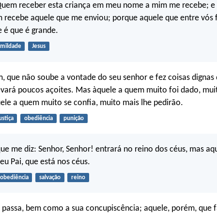
: Quem receber esta criança em meu nome a mim me recebe; 
m recebe aquele que me enviou; porque aquele que entre vós 
e é que é grande.
mildade
Jesus
, que não soube a vontade do seu senhor e fez coisas dignas
vará poucos açoites. Mas àquele a quem muito foi dado, muit
uele a quem muito se confia, muito mais lhe pedirão.
ustiça
obediência
punição
e me diz: Senhor, Senhor! entrará no reino dos céus, mas aqu
u Pai, que está nos céus.
obediência
salvação
reino
 passa, bem como a sua concupiscência; aquele, porém, que f