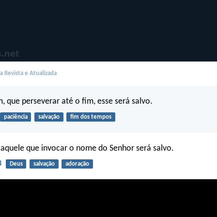
 Revista e Atualizada
, que perseverar até o fim, esse será salvo.
paciência
salvação
fim dos tempos
aquele que invocar o nome do Senhor será salvo.
3
Deus
salvação
adoração