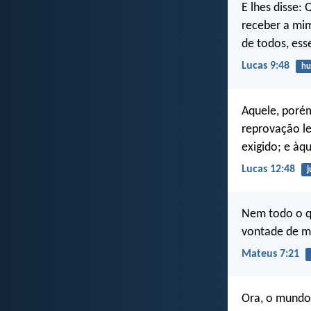
E lhes disse
receber a mi
de todos, ess
Lucas 9:48
hu
Aquele, porém
reprovação le
exigido; e àq
Lucas 12:48
j
Nem todo o qu
vontade de me
Mateus 7:21
Ora, o mundo