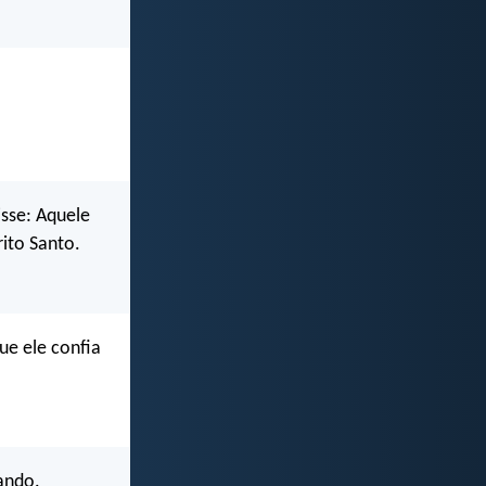
sse: Aquele
rito Santo.
ue ele confia
ando.