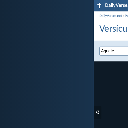
DailyVerse
DailyVerses.net
›
P
Versícu
«