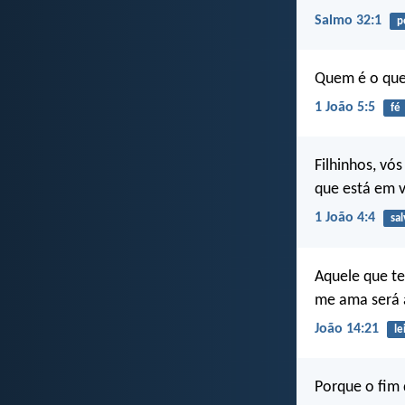
Salmo 32:1
p
Quem é o que 
1 João 5:5
fé
Filhinhos, vó
que está em 
1 João 4:4
sa
Aquele que t
me ama será 
João 14:21
le
Porque o fim d