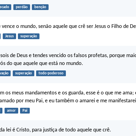
ecado
perdão
benção
vence o mundo, senão aquele que crê ser Jesus o Filho de D
Jesus
superação
s sois de Deus e tendes vencido os falsos profetas, porque mai
vós do que aquele que está no mundo.
lvação
superação
todo-poderoso
em os meus mandamentos e os guarda, esse é o que me ama; 
amado por meu Pai, e eu também o amarei e me manifestarei 
i
amor
Pai
a lei é Cristo, para justiça de todo aquele que crê.