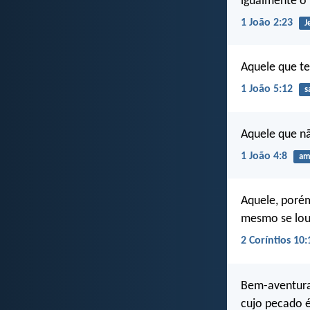
igualmente o 
1 João 2:23
J
Aquele que te
1 João 5:12
s
Aquele que n
1 João 4:8
am
Aquele, porém
mesmo se lou
2 Coríntios 10:
Bem-aventura
cujo pecado é