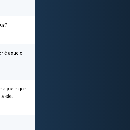
eus?
or é aquele
e aquele que
a ele.