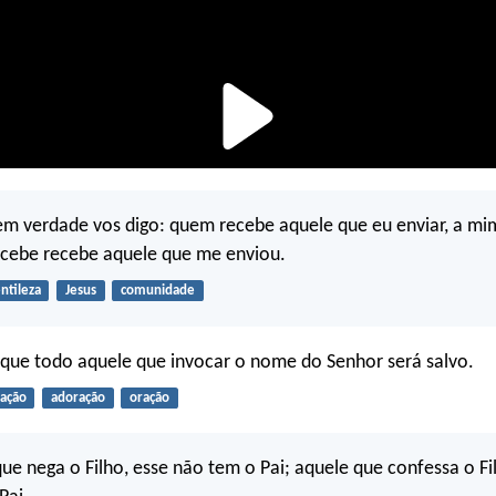
em verdade vos digo: quem recebe aquele que eu enviar, a mi
cebe recebe aquele que me enviou.
ntileza
Jesus
comunidade
que todo aquele que invocar o nome do Senhor será salvo.
vação
adoração
oração
ue nega o Filho, esse não tem o Pai; aquele que confessa o F