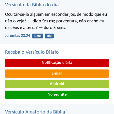
Versículo da Bíblia do dia
Ocultar-se-ia alguém em esconderijos, de modo que eu
não o veja? — diz o S
enhor
; porventura, não encho eu
os céus e a terra? — diz o S
enhor
.
Jeremias 23:24
Deus
céu
Receba o Versículo Diário
Notificação diária
E-mail
Android
No seu site
Versículo Aleatório da Bíblia