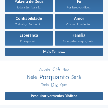
Palavra de Deus
Fé
Toda a Escritura é...
Por isso, vos digo...
Confiabilidade
Amor
Todavia, o Senhor é...
O amor é paciente...
Esperança
Família
Eu é que sei...
Estas palavras que, hoje...
Mais Temas...
Crê
Aquele
Não
Porquanto
Nele
Será
Diz
Todo
Que
Pesquisar versículos Bíblicos