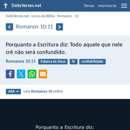
DailyVerses.net
Temas
Inscreva-se
DailyVerses.net
›
Livros da Bíblia
›
Romanos
›
10
Romanos 10:11
Porquanto a Escritura diz:
Todo aquele que nele
crê não será confundido.
Romanos 10:11
Palavra de Deus
fé
confiabilidade
Leia
Romanos 10
online
ARA