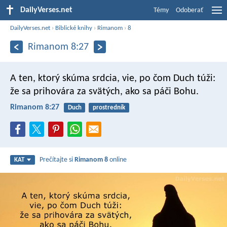
DailyVerses.net
Témy
Odoberať
DailyVerses.net
›
Biblické knihy
›
Rimanom
›
8
Rimanom 8:27
A ten, ktorý skúma srdcia, vie, po čom Duch túži:
že sa prihovára za svätých, ako sa páči Bohu.
Rimanom 8:27
Duch
prostredník
Prečítajte si
Rimanom 8
online
KAT