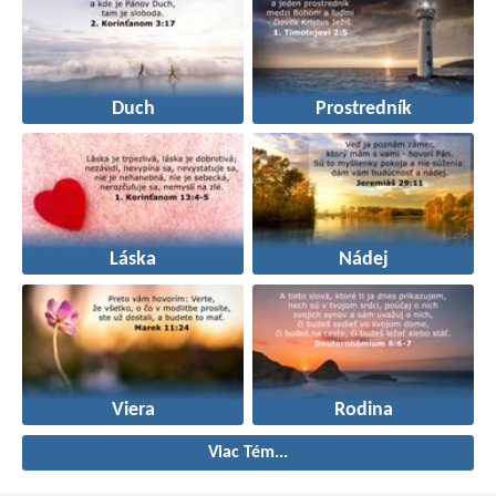
Duch
Prostredník
Láska
Nádej
Viera
Rodina
Viac Tém...