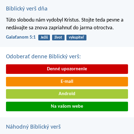
Biblický verš dňa
Túto slobodu nám vydobyl Kristus. Stojte teda pevne a
nedávajte sa znova zapriahnuť do jarma otroctva.
Galaťanom 5:1
Ježiš
život
vykupiteľ
Odoberať denne Biblický verš:
Denné upozornenie
E-mail
Android
Na vašom webe
Náhodný Biblický verš