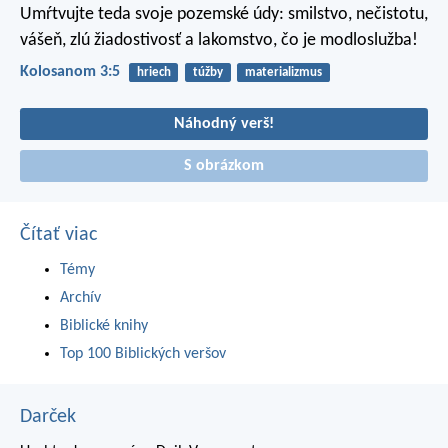
Umŕtvujte teda svoje pozemské údy: smilstvo, nečistotu,
vášeň, zlú žiadostivosť a lakomstvo, čo je modloslužba!
Kolosanom 3:5
hriech
túžby
materializmus
Náhodný verš!
S obrázkom
Čítať viac
Témy
Archív
Biblické knihy
Top 100 Biblických veršov
Darček