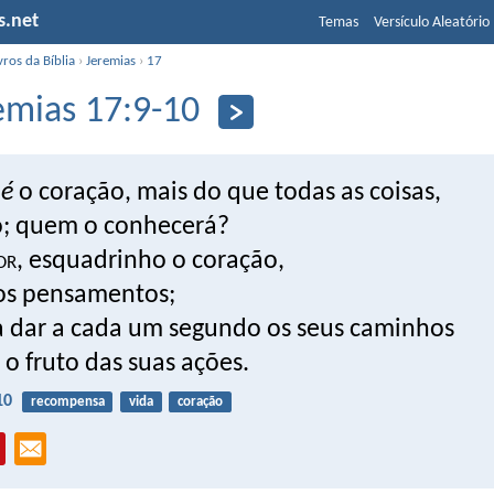
s.net
Temas
Versículo Aleatório
vros da Bíblia
›
Jeremias
›
17
emias 17:9-10
o
é
o coração, mais do que todas as coisas,
o; quem o conhecerá?
or
, esquadrinho o coração,
os pensamentos;
ra dar a cada um segundo os seus caminhos
o fruto das suas ações.
10
recompensa
vida
coração