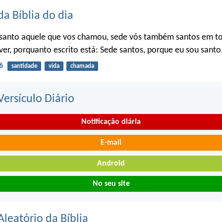
da Bíblia do dia
santo aquele que vos chamou, sede vós também santos em t
ver, porquanto escrito está: Sede santos, porque eu sou santo
6
santidade
vida
chamada
ersículo Diário
Notificação diária
E-mail
Android
No seu site
Aleatório da Bíblia