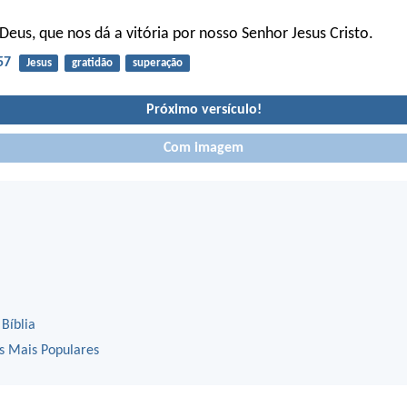
Deus, que nos dá a vitória por nosso Senhor Jesus Cristo.
57
Jesus
gratidão
superação
Próximo versículo!
Com imagem
 Bíblia
os Mais Populares