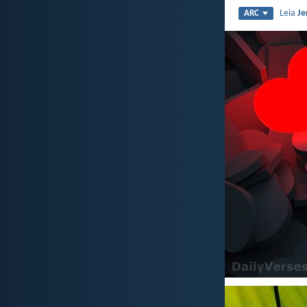
Leia
Je
ARC