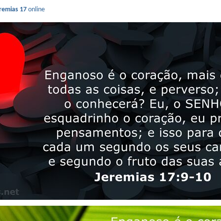
remias 17
online