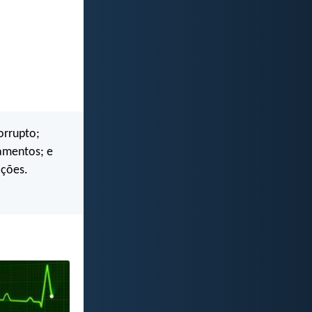
orrupto;
amentos; e
ações.