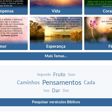
mpensa
Vida
Cora
mor
Esperança
F
Mais Temas...
Fruto
Segundo
Suas
Pensamentos
Caminhos
Cada
Dar
Isso
Das
Pesquisar versículos Bíblicos