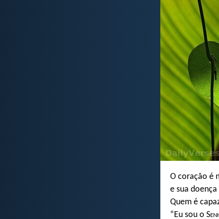
O coração é 
e sua doença 
Quem é capaz
“Eu sou o S
en