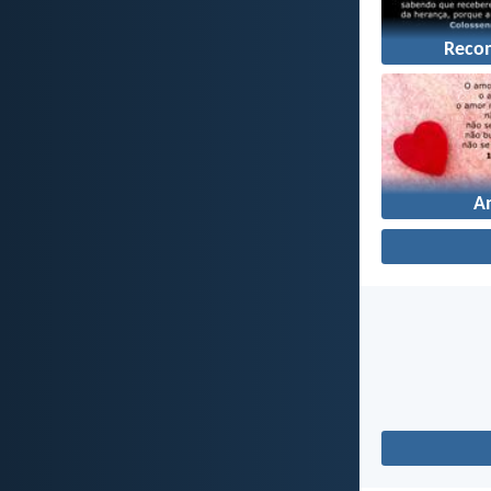
Reco
A