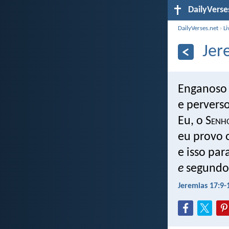
DailyVerse
DailyVerses.net
›
Li
Jer
Enganos
e pervers
Eu, o S
enh
eu provo 
e isso pa
e
segundo 
Jeremias 17:9-