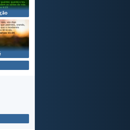
ção
é