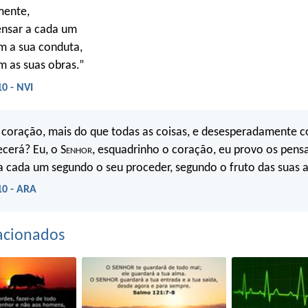
mente,
nsar a cada um
m a sua conduta,
 as suas obras.”
10 - NVI
coração, mais do que todas as coisas, e desesperadamente c
cerá? Eu, o S
enhor
, esquadrinho o coração, eu provo os pens
 a cada um segundo o seu proceder, segundo o fruto das suas 
10 - ARA
acionados