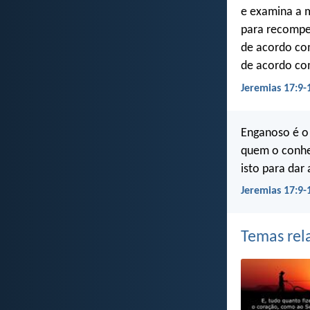
e examina a 
para recompe
de acordo co
de acordo com
Jeremias 17:9-
Enganoso é o 
quem o conhe
isto para dar
Jeremias 17:9-
Temas rel