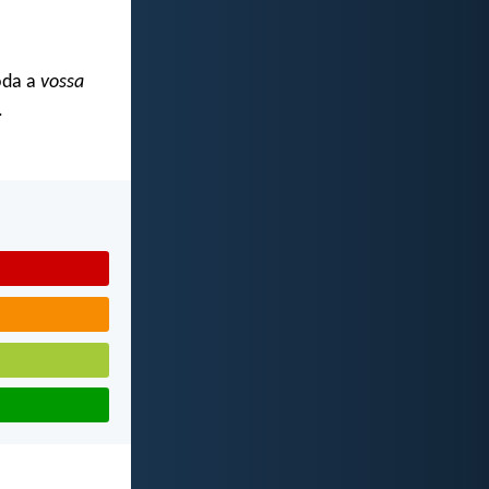
oda a
vossa
.