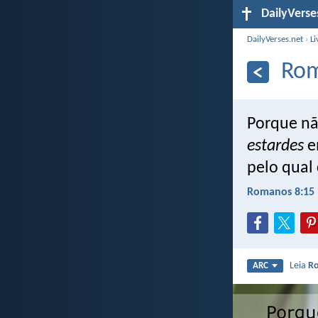
DailyVerse
DailyVerses.net
›
Li
Rom
Porque não
estardes
e
pelo qual
Romanos 8:15
Leia
R
ARC