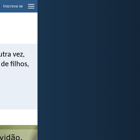
Inscreva-se
utra vez,
de filhos,