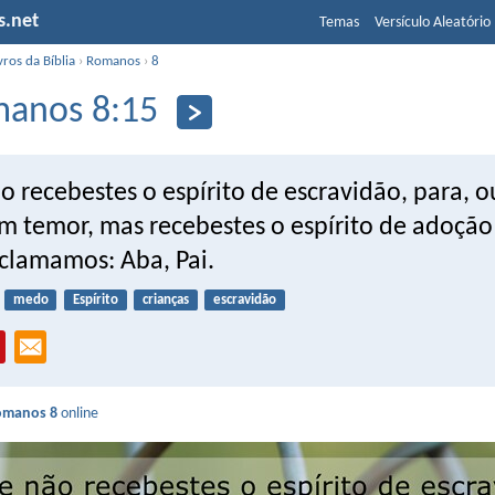
s.net
Temas
Versículo Aleatório
vros da Bíblia
›
Romanos
›
8
anos 8:15
 recebestes o espírito de escravidão, para, o
m temor, mas recebestes o espírito de adoção 
 clamamos: Aba, Pai.
medo
Espírito
crianças
escravidão
omanos 8
online