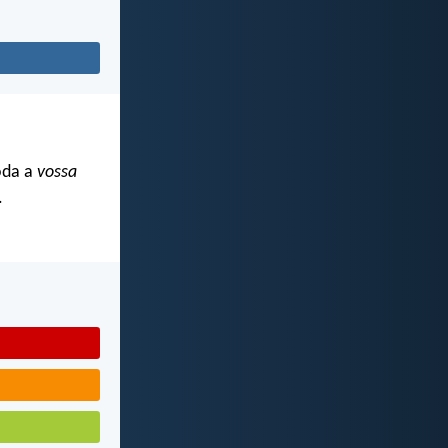
oda a
vossa
.