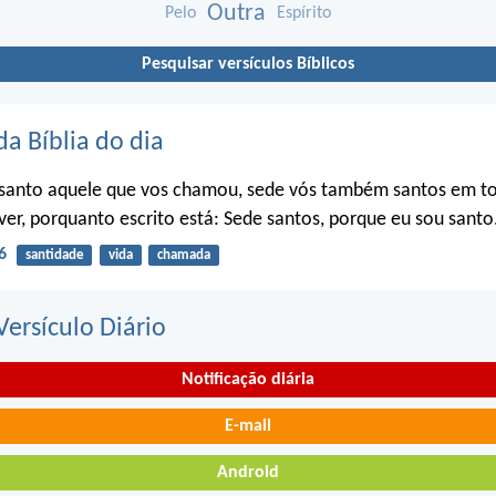
Outra
Pelo
Espírito
Pesquisar versículos Bíblicos
da Bíblia do dia
santo aquele que vos chamou, sede vós também santos em t
ver, porquanto escrito está: Sede santos, porque eu sou santo
6
santidade
vida
chamada
ersículo Diário
Notificação diária
E-mail
Android