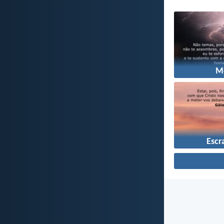
M
Escr