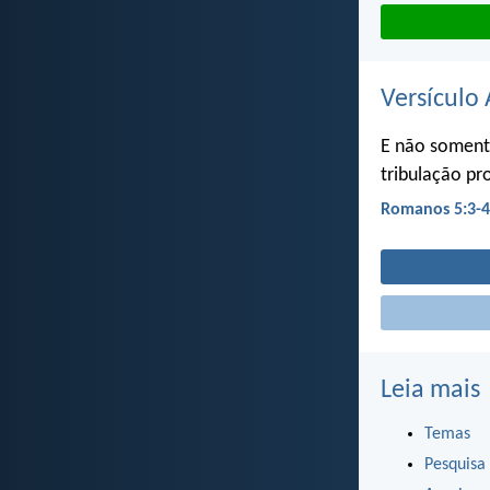
Versículo 
E não somen
tribulação pr
Romanos 5:3-4
Leia mais
Temas
Pesquisa