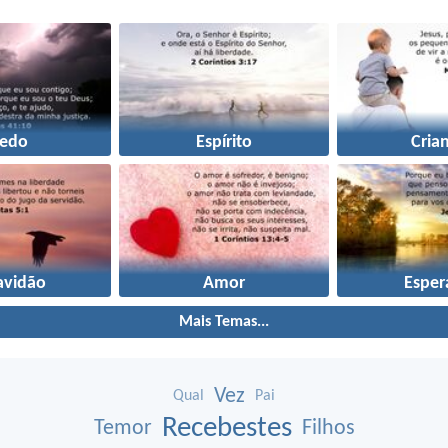
edo
Espírito
Cria
avidão
Amor
Esper
Mais Temas...
Vez
Qual
Pai
Recebestes
Temor
Filhos