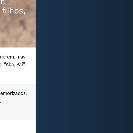
emerem, mas
 “Aba, Pai”.
atemorizados,
.